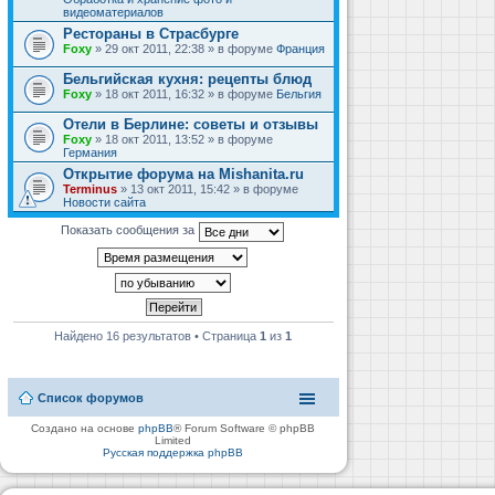
видеоматериалов
Рестораны в Страсбурге
Foxy
» 29 окт 2011, 22:38 » в форуме
Франция
Бельгийская кухня: рецепты блюд
Foxy
» 18 окт 2011, 16:32 » в форуме
Бельгия
Отели в Берлине: советы и отзывы
Foxy
» 18 окт 2011, 13:52 » в форуме
Германия
Открытие форума на Mishanita.ru
Terminus
» 13 окт 2011, 15:42 » в форуме
Новости сайта
Показать сообщения за
Найдено 16 результатов • Страница
1
из
1
Список форумов
Создано на основе
phpBB
® Forum Software © phpBB
Limited
Русская поддержка phpBB