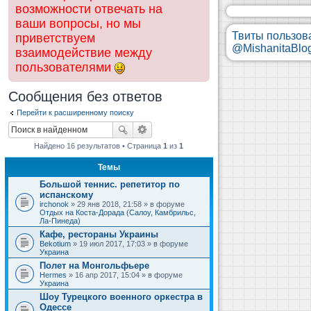
возможности отвечать на
ваши вопросы, но мы
Твиты пользов
приветствуем
@MishanitaBlo
взаимодействие между
пользователями
Сообщения без ответов
Перейти к расширенному поиску
Найдено 16 результатов • Страница
1
из
1
Темы
Большой теннис. репетитор по
испанскому
irchonok
» 29 янв 2018, 21:58 » в форуме
Отдых на Коста-Дорада (Салоу, Камбрильс,
Ла-Пинеда)
Кафе, рестораны Украины
Bekotium
» 19 июл 2017, 17:03 » в форуме
Украина
Полет на Монгольфьере
Hermes
» 16 апр 2017, 15:04 » в форуме
Украина
Шоу Турецкого военного оркестра в
Одессе