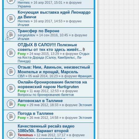
Hermes
» 16 апр 2017, 15:01 » в форуме
Украина
Кочующая выставка идей Леонардо
да Винчи
Hermes
» 16 апр 2017, 14:53 » в форуме
Италия
Трансфер по Вероне
sergeykitov
» 14 сен 2016, 10:45 » в форуме
Италия
ОТДЫХ В САЛОУ!!! Полезные
советы от тех кто здесь живёт...
В
Foxy
» 24 мар 2015, 13:29 » в форуме
Отдых
л
на Коста-Дорада (Салоу, Камбрильс, Ла-
о
Пинеда)
ж
Отзыв: Ним, Авиньон, неизвестный
е
Монпелье и прощай, Марсель
н
и
СВЛ
» 05 май 2014, 16:23 » в форуме
Франция
я
Онлайн-бронирование билетов на
норвежский паром Hurtigruten
Foxy
» 11 мар 2012, 12:53 » в форуме
Вопросы по бронированию билетов
Автовокзал в Таллине
Foxy
» 29 янв 2012, 18:33 » в форуме
Эстония
Погода в Таллине
Foxy
» 26 янв 2012, 14:58 » в форуме
Эстония
Качественный ресайз видео
1080x50i. Вариант второй
Terminus
» 12 янв 2012, 17:17 » в форуме
Обработка и хранение фото и