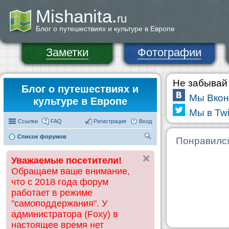
Mishanita.
ru
Блог о путешествиях и культуре в Европе
Заметки
Фотографии
Не забывай 
Блог о путешествиях и
Мы Вкон
культуре в Европе
Мы в Twi
Ссылки
FAQ
Регистрация
Вход
Список форумов
П
Понравилс
ои
Уважаемые посетители!
ск
Обращаем ваше внимание,
что с 2018 года форум
работает в режиме
"самоподдержания". У
администратора (Foxy) в
настоящее время нет