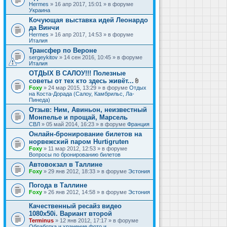
Hermes
» 16 апр 2017, 15:01 » в форуме
Украина
Кочующая выставка идей Леонардо
да Винчи
Hermes
» 16 апр 2017, 14:53 » в форуме
Италия
Трансфер по Вероне
sergeykitov
» 14 сен 2016, 10:45 » в форуме
Италия
ОТДЫХ В САЛОУ!!! Полезные
советы от тех кто здесь живёт...
В
Foxy
» 24 мар 2015, 13:29 » в форуме
Отдых
л
на Коста-Дорада (Салоу, Камбрильс, Ла-
о
Пинеда)
ж
Отзыв: Ним, Авиньон, неизвестный
е
Монпелье и прощай, Марсель
н
и
СВЛ
» 05 май 2014, 16:23 » в форуме
Франция
я
Онлайн-бронирование билетов на
норвежский паром Hurtigruten
Foxy
» 11 мар 2012, 12:53 » в форуме
Вопросы по бронированию билетов
Автовокзал в Таллине
Foxy
» 29 янв 2012, 18:33 » в форуме
Эстония
Погода в Таллине
Foxy
» 26 янв 2012, 14:58 » в форуме
Эстония
Качественный ресайз видео
1080x50i. Вариант второй
Terminus
» 12 янв 2012, 17:17 » в форуме
Обработка и хранение фото и