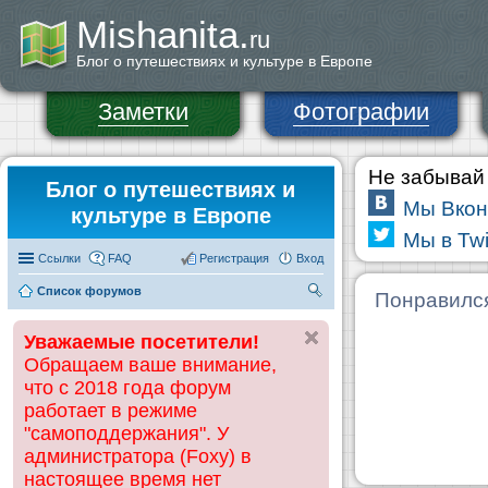
Mishanita.
ru
Блог о путешествиях и культуре в Европе
Заметки
Фотографии
Не забывай 
Блог о путешествиях и
Мы Вкон
культуре в Европе
Мы в Twi
Ссылки
FAQ
Регистрация
Вход
Список форумов
П
Понравилс
ои
Уважаемые посетители!
ск
Обращаем ваше внимание,
что с 2018 года форум
работает в режиме
"самоподдержания". У
администратора (Foxy) в
настоящее время нет