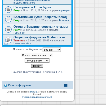
видеоматериалов
Рестораны в Страсбурге
Foxy
» 29 окт 2011, 22:38 » в форуме
Франция
Бельгийская кухня: рецепты блюд
Foxy
» 18 окт 2011, 16:32 » в форуме
Бельгия
Отели в Берлине: советы и отзывы
Foxy
» 18 окт 2011, 13:52 » в форуме
Германия
Открытие форума на Mishanita.ru
Terminus
» 13 окт 2011, 15:42 » в форуме
Новости сайта
Показать сообщения за
Найдено 16 результатов • Страница
1
из
1
Список форумов
Создано на основе
phpBB
® Forum Software © phpBB
Limited
Русская поддержка phpBB