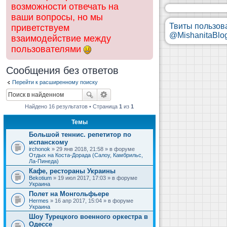
возможности отвечать на
ваши вопросы, но мы
Твиты пользов
приветствуем
@MishanitaBlo
взаимодействие между
пользователями
Сообщения без ответов
Перейти к расширенному поиску
Найдено 16 результатов • Страница
1
из
1
Темы
Большой теннис. репетитор по
испанскому
irchonok
» 29 янв 2018, 21:58 » в форуме
Отдых на Коста-Дорада (Салоу, Камбрильс,
Ла-Пинеда)
Кафе, рестораны Украины
Bekotium
» 19 июл 2017, 17:03 » в форуме
Украина
Полет на Монгольфьере
Hermes
» 16 апр 2017, 15:04 » в форуме
Украина
Шоу Турецкого военного оркестра в
Одессе