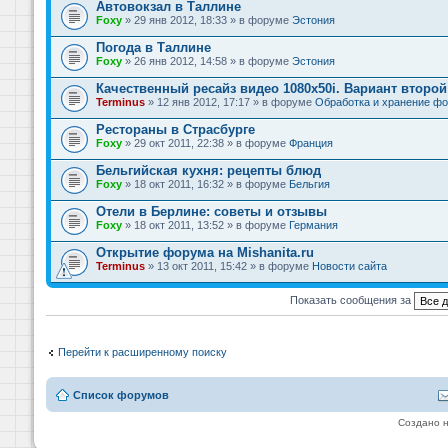
Автовокзал в Таллине
Foxy
» 29 янв 2012, 18:33 » в форуме
Эстония
Погода в Таллине
Foxy
» 26 янв 2012, 14:58 » в форуме
Эстония
Качественный ресайз видео 1080x50i. Вариант второй
Terminus
» 12 янв 2012, 17:17 » в форуме
Обработка и хранение фо
Рестораны в Страсбурге
Foxy
» 29 окт 2011, 22:38 » в форуме
Франция
Бельгийская кухня: рецепты блюд
Foxy
» 18 окт 2011, 16:32 » в форуме
Бельгия
Отели в Берлине: советы и отзывы
Foxy
» 18 окт 2011, 13:52 » в форуме
Германия
Открытие форума на Mishanita.ru
Terminus
» 13 окт 2011, 15:42 » в форуме
Новости сайта
Показать сообщения за
Перейти к расширенному поиску
Список форумов
Создано 