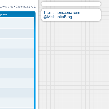
езультатов • Страница
1
из
1
Твиты пользователя
ЩЕНИЕ
@MishanitaBlog