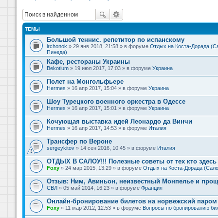
ТЕМЫ
Большой теннис. репетитор по испанскому
irchonok
» 29 янв 2018, 21:58 » в форуме
Отдых на Коста-Дорада (Са
Пинеда)
Кафе, рестораны Украины
Bekotium
» 19 июл 2017, 17:03 » в форуме
Украина
Полет на Монгольфьере
Hermes
» 16 апр 2017, 15:04 » в форуме
Украина
Шоу Турецкого военного оркестра в Одессе
Hermes
» 16 апр 2017, 15:01 » в форуме
Украина
Кочующая выставка идей Леонардо да Винчи
Hermes
» 16 апр 2017, 14:53 » в форуме
Италия
Трансфер по Вероне
sergeykitov
» 14 сен 2016, 10:45 » в форуме
Италия
ОТДЫХ В САЛОУ!!! Полезные советы от тех кто здесь 
Foxy
» 24 мар 2015, 13:29 » в форуме
Отдых на Коста-Дорада (Сало
Отзыв: Ним, Авиньон, неизвестный Монпелье и прощ
СВЛ
» 05 май 2014, 16:23 » в форуме
Франция
Онлайн-бронирование билетов на норвежский паром 
Foxy
» 11 мар 2012, 12:53 » в форуме
Вопросы по бронированию би