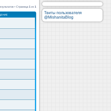
езультатов • Страница
1
из
1
Твиты пользователя
ЩЕНИЕ
@MishanitaBlog