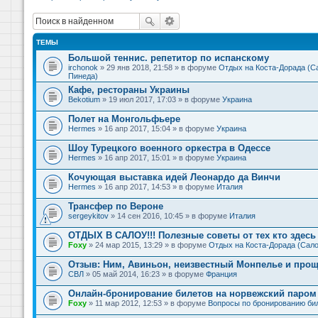
ТЕМЫ
Большой теннис. репетитор по испанскому
irchonok
» 29 янв 2018, 21:58 » в форуме
Отдых на Коста-Дорада (Са
Пинеда)
Кафе, рестораны Украины
Bekotium
» 19 июл 2017, 17:03 » в форуме
Украина
Полет на Монгольфьере
Hermes
» 16 апр 2017, 15:04 » в форуме
Украина
Шоу Турецкого военного оркестра в Одессе
Hermes
» 16 апр 2017, 15:01 » в форуме
Украина
Кочующая выставка идей Леонардо да Винчи
Hermes
» 16 апр 2017, 14:53 » в форуме
Италия
Трансфер по Вероне
sergeykitov
» 14 сен 2016, 10:45 » в форуме
Италия
ОТДЫХ В САЛОУ!!! Полезные советы от тех кто здесь 
Foxy
» 24 мар 2015, 13:29 » в форуме
Отдых на Коста-Дорада (Сало
Отзыв: Ним, Авиньон, неизвестный Монпелье и прощ
СВЛ
» 05 май 2014, 16:23 » в форуме
Франция
Онлайн-бронирование билетов на норвежский паром 
Foxy
» 11 мар 2012, 12:53 » в форуме
Вопросы по бронированию би