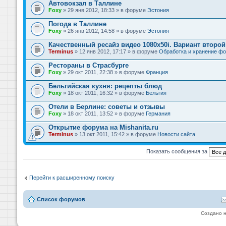
Автовокзал в Таллине
Foxy
» 29 янв 2012, 18:33 » в форуме
Эстония
Погода в Таллине
Foxy
» 26 янв 2012, 14:58 » в форуме
Эстония
Качественный ресайз видео 1080x50i. Вариант второй
Terminus
» 12 янв 2012, 17:17 » в форуме
Обработка и хранение фо
Рестораны в Страсбурге
Foxy
» 29 окт 2011, 22:38 » в форуме
Франция
Бельгийская кухня: рецепты блюд
Foxy
» 18 окт 2011, 16:32 » в форуме
Бельгия
Отели в Берлине: советы и отзывы
Foxy
» 18 окт 2011, 13:52 » в форуме
Германия
Открытие форума на Mishanita.ru
Terminus
» 13 окт 2011, 15:42 » в форуме
Новости сайта
Показать сообщения за
Перейти к расширенному поиску
Список форумов
Создано 