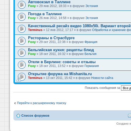
Автовокзал в Таллине
Foxy
» 29 янв 2012, 18:33 » в форуме
Эстония
Погода в Таллине
Foxy
» 26 янв 2012, 14:58 » в форуме
Эстония
Качественный ресайз видео 1080x50i. Вариант второй
Terminus
» 12 янв 2012, 17:17 » в форуме
Обработка и хранение фо
Рестораны в Страсбурге
Foxy
» 29 окт 2011, 22:38 » в форуме
Франция
Бельгийская кухня: рецепты блюд
Foxy
» 18 окт 2011, 16:32 » в форуме
Бельгия
Отели в Берлине: советы и отзывы
Foxy
» 18 окт 2011, 13:52 » в форуме
Германия
Открытие форума на Mishanita.ru
Terminus
» 13 окт 2011, 15:42 » в форуме
Новости сайта
Показать сообщения за
Перейти к расширенному поиску
Список форумов
Создано 