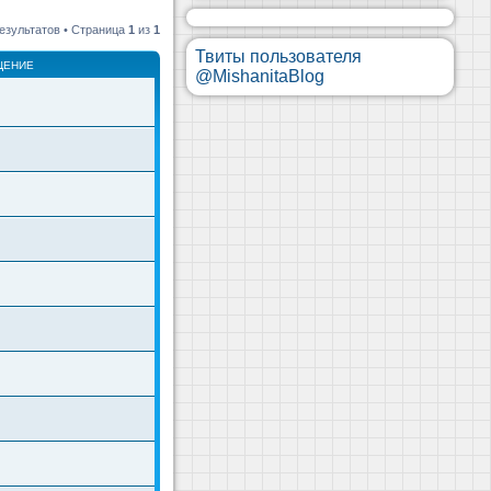
езультатов • Страница
1
из
1
Твиты пользователя
ЩЕНИЕ
@MishanitaBlog