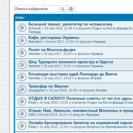
ТЕМЫ
Большой теннис. репетитор по испанскому
irchonok
» 29 янв 2018, 21:58 » в форуме
Отдых на Коста-Дорада (Са
Пинеда)
Кафе, рестораны Украины
Bekotium
» 19 июл 2017, 17:03 » в форуме
Украина
Полет на Монгольфьере
Hermes
» 16 апр 2017, 15:04 » в форуме
Украина
Шоу Турецкого военного оркестра в Одессе
Hermes
» 16 апр 2017, 15:01 » в форуме
Украина
Кочующая выставка идей Леонардо да Винчи
Hermes
» 16 апр 2017, 14:53 » в форуме
Италия
Трансфер по Вероне
sergeykitov
» 14 сен 2016, 10:45 » в форуме
Италия
ОТДЫХ В САЛОУ!!! Полезные советы от тех кто здесь 
Foxy
» 24 мар 2015, 13:29 » в форуме
Отдых на Коста-Дорада (Сало
Отзыв: Ним, Авиньон, неизвестный Монпелье и прощ
СВЛ
» 05 май 2014, 16:23 » в форуме
Франция
Онлайн-бронирование билетов на норвежский паром 
Foxy
» 11 мар 2012, 12:53 » в форуме
Вопросы по бронированию би