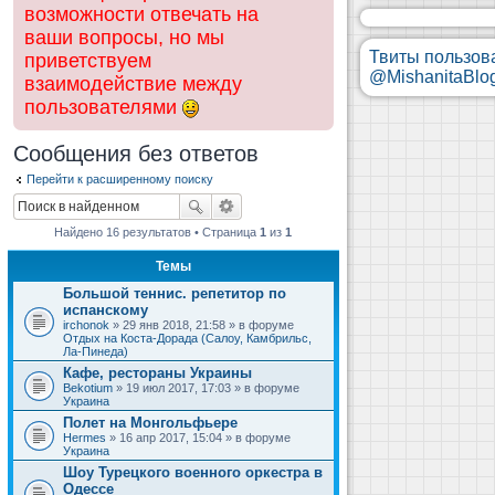
возможности отвечать на
ваши вопросы, но мы
Твиты пользов
приветствуем
@MishanitaBlo
взаимодействие между
пользователями
Сообщения без ответов
Перейти к расширенному поиску
Найдено 16 результатов • Страница
1
из
1
Темы
Большой теннис. репетитор по
испанскому
irchonok
» 29 янв 2018, 21:58 » в форуме
Отдых на Коста-Дорада (Салоу, Камбрильс,
Ла-Пинеда)
Кафе, рестораны Украины
Bekotium
» 19 июл 2017, 17:03 » в форуме
Украина
Полет на Монгольфьере
Hermes
» 16 апр 2017, 15:04 » в форуме
Украина
Шоу Турецкого военного оркестра в
Одессе