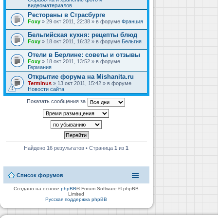
видеоматериалов
Рестораны в Страсбурге
Foxy
» 29 окт 2011, 22:38 » в форуме
Франция
Бельгийская кухня: рецепты блюд
Foxy
» 18 окт 2011, 16:32 » в форуме
Бельгия
Отели в Берлине: советы и отзывы
Foxy
» 18 окт 2011, 13:52 » в форуме
Германия
Открытие форума на Mishanita.ru
Terminus
» 13 окт 2011, 15:42 » в форуме
Новости сайта
Показать сообщения за
Найдено 16 результатов • Страница
1
из
1
Список форумов
Создано на основе
phpBB
® Forum Software © phpBB
Limited
Русская поддержка phpBB