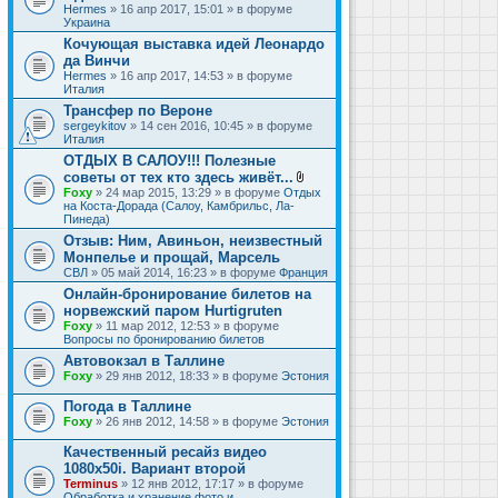
Hermes
» 16 апр 2017, 15:01 » в форуме
Украина
Кочующая выставка идей Леонардо
да Винчи
Hermes
» 16 апр 2017, 14:53 » в форуме
Италия
Трансфер по Вероне
sergeykitov
» 14 сен 2016, 10:45 » в форуме
Италия
ОТДЫХ В САЛОУ!!! Полезные
советы от тех кто здесь живёт...
В
Foxy
» 24 мар 2015, 13:29 » в форуме
Отдых
л
на Коста-Дорада (Салоу, Камбрильс, Ла-
о
Пинеда)
ж
Отзыв: Ним, Авиньон, неизвестный
е
Монпелье и прощай, Марсель
н
и
СВЛ
» 05 май 2014, 16:23 » в форуме
Франция
я
Онлайн-бронирование билетов на
норвежский паром Hurtigruten
Foxy
» 11 мар 2012, 12:53 » в форуме
Вопросы по бронированию билетов
Автовокзал в Таллине
Foxy
» 29 янв 2012, 18:33 » в форуме
Эстония
Погода в Таллине
Foxy
» 26 янв 2012, 14:58 » в форуме
Эстония
Качественный ресайз видео
1080x50i. Вариант второй
Terminus
» 12 янв 2012, 17:17 » в форуме
Обработка и хранение фото и