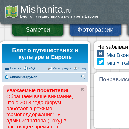
Mishanita.
ru
Блог о путешествиях и культуре в Европе
Заметки
Фотографии
Не забывай 
Блог о путешествиях и
Мы Вкон
культуре в Европе
Мы в Twi
Ссылки
FAQ
Регистрация
Вход
Список форумов
П
Понравилс
ои
Уважаемые посетители!
ск
Обращаем ваше внимание,
что с 2018 года форум
работает в режиме
"самоподдержания". У
администратора (Foxy) в
настоящее время нет