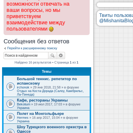
возможности отвечать на
ваши вопросы, но мы
Твиты пользов
приветствуем
@MishanitaBlo
взаимодействие между
пользователями
Сообщения без ответов
Перейти к расширенному поиску
Найдено 16 результатов • Страница
1
из
1
Темы
Большой теннис. репетитор по
испанскому
irchonok
» 29 янв 2018, 21:58 » в форуме
Отдых на Коста-Дорада (Салоу, Камбрильс,
Ла-Пинеда)
Кафе, рестораны Украины
Bekotium
» 19 июл 2017, 17:03 » в форуме
Украина
Полет на Монгольфьере
Hermes
» 16 апр 2017, 15:04 » в форуме
Украина
Шоу Турецкого военного оркестра в
Одессе