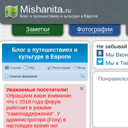
Mishanita.
ru
Блог о путешествиях и культуре в Европе
Заметки
Фотографии
Не забывай 
Блог о путешествиях и
Мы Вкон
культуре в Европе
Мы в Twi
Ссылки
FAQ
Регистрация
Вход
Список форумов
П
Понравилс
ои
Уважаемые посетители!
ск
Обращаем ваше внимание,
что с 2018 года форум
работает в режиме
"самоподдержания". У
администратора (Foxy) в
настоящее время нет