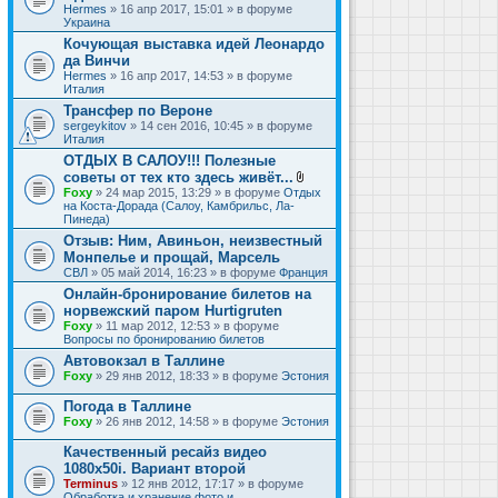
Hermes
» 16 апр 2017, 15:01 » в форуме
Украина
Кочующая выставка идей Леонардо
да Винчи
Hermes
» 16 апр 2017, 14:53 » в форуме
Италия
Трансфер по Вероне
sergeykitov
» 14 сен 2016, 10:45 » в форуме
Италия
ОТДЫХ В САЛОУ!!! Полезные
советы от тех кто здесь живёт...
В
Foxy
» 24 мар 2015, 13:29 » в форуме
Отдых
л
на Коста-Дорада (Салоу, Камбрильс, Ла-
о
Пинеда)
ж
Отзыв: Ним, Авиньон, неизвестный
е
Монпелье и прощай, Марсель
н
и
СВЛ
» 05 май 2014, 16:23 » в форуме
Франция
я
Онлайн-бронирование билетов на
норвежский паром Hurtigruten
Foxy
» 11 мар 2012, 12:53 » в форуме
Вопросы по бронированию билетов
Автовокзал в Таллине
Foxy
» 29 янв 2012, 18:33 » в форуме
Эстония
Погода в Таллине
Foxy
» 26 янв 2012, 14:58 » в форуме
Эстония
Качественный ресайз видео
1080x50i. Вариант второй
Terminus
» 12 янв 2012, 17:17 » в форуме
Обработка и хранение фото и