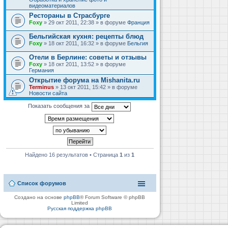
видеоматериалов
Рестораны в Страсбурге
Foxy
» 29 окт 2011, 22:38 » в форуме
Франция
Бельгийская кухня: рецепты блюд
Foxy
» 18 окт 2011, 16:32 » в форуме
Бельгия
Отели в Берлине: советы и отзывы
Foxy
» 18 окт 2011, 13:52 » в форуме
Германия
Открытие форума на Mishanita.ru
Terminus
» 13 окт 2011, 15:42 » в форуме
Новости сайта
Показать сообщения за
Найдено 16 результатов • Страница
1
из
1
Список форумов
Создано на основе
phpBB
® Forum Software © phpBB
Limited
Русская поддержка phpBB