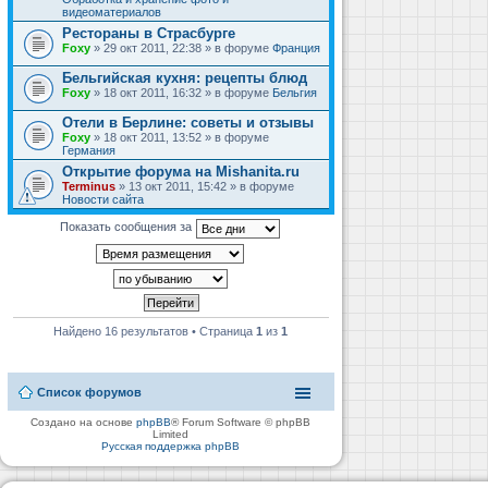
видеоматериалов
Рестораны в Страсбурге
Foxy
» 29 окт 2011, 22:38 » в форуме
Франция
Бельгийская кухня: рецепты блюд
Foxy
» 18 окт 2011, 16:32 » в форуме
Бельгия
Отели в Берлине: советы и отзывы
Foxy
» 18 окт 2011, 13:52 » в форуме
Германия
Открытие форума на Mishanita.ru
Terminus
» 13 окт 2011, 15:42 » в форуме
Новости сайта
Показать сообщения за
Найдено 16 результатов • Страница
1
из
1
Список форумов
Создано на основе
phpBB
® Forum Software © phpBB
Limited
Русская поддержка phpBB