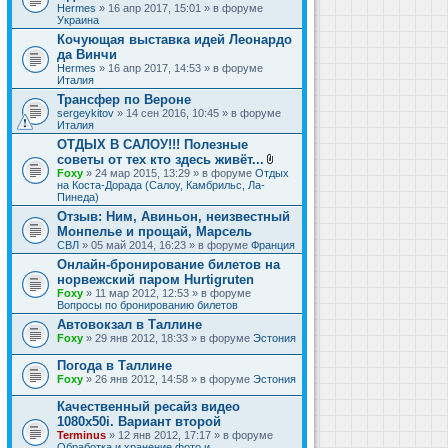
Hermes
» 16 апр 2017, 15:01 » в форуме
Украина
Кочующая выставка идей Леонардо
да Винчи
Hermes
» 16 апр 2017, 14:53 » в форуме
Италия
Трансфер по Вероне
sergeykitov
» 14 сен 2016, 10:45 » в форуме
Италия
ОТДЫХ В САЛОУ!!! Полезные
советы от тех кто здесь живёт...
В
Foxy
» 24 мар 2015, 13:29 » в форуме
Отдых
л
на Коста-Дорада (Салоу, Камбрильс, Ла-
о
Пинеда)
ж
Отзыв: Ним, Авиньон, неизвестный
е
Монпелье и прощай, Марсель
н
и
СВЛ
» 05 май 2014, 16:23 » в форуме
Франция
я
Онлайн-бронирование билетов на
норвежский паром Hurtigruten
Foxy
» 11 мар 2012, 12:53 » в форуме
Вопросы по бронированию билетов
Автовокзал в Таллине
Foxy
» 29 янв 2012, 18:33 » в форуме
Эстония
Погода в Таллине
Foxy
» 26 янв 2012, 14:58 » в форуме
Эстония
Качественный ресайз видео
1080x50i. Вариант второй
Terminus
» 12 янв 2012, 17:17 » в форуме
Обработка и хранение фото и