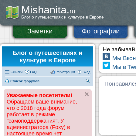
Mishanita.
ru
Блог о путешествиях и культуре в Европе
Заметки
Фотографии
Не забывай 
Блог о путешествиях и
Мы Вкон
культуре в Европе
Мы в Twi
Ссылки
FAQ
Регистрация
Вход
Список форумов
П
Понравилс
ои
Уважаемые посетители!
ск
Обращаем ваше внимание,
что с 2018 года форум
работает в режиме
"самоподдержания". У
администратора (Foxy) в
настоящее время нет