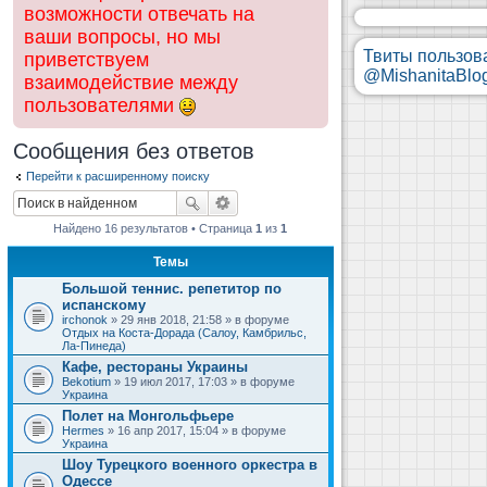
возможности отвечать на
ваши вопросы, но мы
Твиты пользов
приветствуем
@MishanitaBlo
взаимодействие между
пользователями
Сообщения без ответов
Перейти к расширенному поиску
Найдено 16 результатов • Страница
1
из
1
Темы
Большой теннис. репетитор по
испанскому
irchonok
» 29 янв 2018, 21:58 » в форуме
Отдых на Коста-Дорада (Салоу, Камбрильс,
Ла-Пинеда)
Кафе, рестораны Украины
Bekotium
» 19 июл 2017, 17:03 » в форуме
Украина
Полет на Монгольфьере
Hermes
» 16 апр 2017, 15:04 » в форуме
Украина
Шоу Турецкого военного оркестра в
Одессе