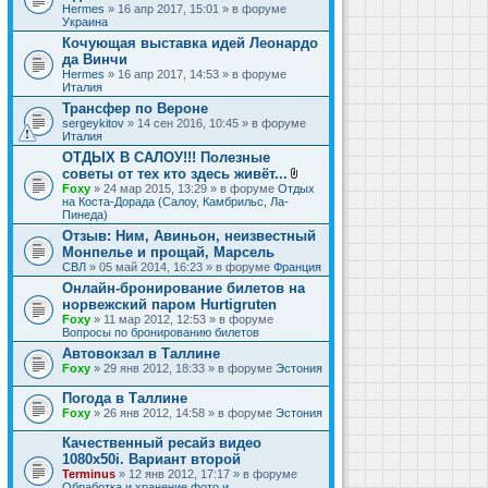
Hermes
» 16 апр 2017, 15:01 » в форуме
Украина
Кочующая выставка идей Леонардо
да Винчи
Hermes
» 16 апр 2017, 14:53 » в форуме
Италия
Трансфер по Вероне
sergeykitov
» 14 сен 2016, 10:45 » в форуме
Италия
ОТДЫХ В САЛОУ!!! Полезные
советы от тех кто здесь живёт...
В
Foxy
» 24 мар 2015, 13:29 » в форуме
Отдых
л
на Коста-Дорада (Салоу, Камбрильс, Ла-
о
Пинеда)
ж
Отзыв: Ним, Авиньон, неизвестный
е
Монпелье и прощай, Марсель
н
и
СВЛ
» 05 май 2014, 16:23 » в форуме
Франция
я
Онлайн-бронирование билетов на
норвежский паром Hurtigruten
Foxy
» 11 мар 2012, 12:53 » в форуме
Вопросы по бронированию билетов
Автовокзал в Таллине
Foxy
» 29 янв 2012, 18:33 » в форуме
Эстония
Погода в Таллине
Foxy
» 26 янв 2012, 14:58 » в форуме
Эстония
Качественный ресайз видео
1080x50i. Вариант второй
Terminus
» 12 янв 2012, 17:17 » в форуме
Обработка и хранение фото и