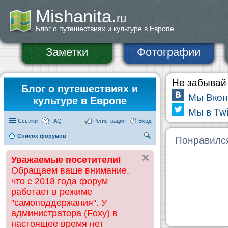
Mishanita.
ru
Блог о путешествиях и культуре в Европе
Заметки
Фотографии
Не забывай 
Блог о путешествиях и
Мы Вкон
культуре в Европе
Мы в Twi
Ссылки
FAQ
Регистрация
Вход
Список форумов
П
Понравилс
ои
Уважаемые посетители!
ск
Обращаем ваше внимание,
что с 2018 года форум
работает в режиме
"самоподдержания". У
администратора (Foxy) в
настоящее время нет