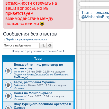
возможности отвечать на
ваши вопросы, но мы
Твиты пользов
приветствуем
@MishanitaBlo
взаимодействие между
пользователями
Сообщения без ответов
Перейти к расширенному поиску
Найдено 16 результатов • Страница
1
из
1
Темы
Большой теннис. репетитор по
испанскому
irchonok
» 29 янв 2018, 21:58 » в форуме
Отдых на Коста-Дорада (Салоу, Камбрильс,
Ла-Пинеда)
Кафе, рестораны Украины
Bekotium
» 19 июл 2017, 17:03 » в форуме
Украина
Полет на Монгольфьере
Hermes
» 16 апр 2017, 15:04 » в форуме
Украина
Шоу Турецкого военного оркестра в
Одессе