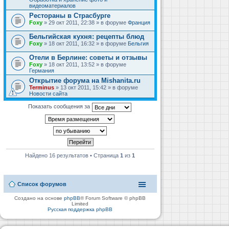
видеоматериалов
Рестораны в Страсбурге
Foxy
» 29 окт 2011, 22:38 » в форуме
Франция
Бельгийская кухня: рецепты блюд
Foxy
» 18 окт 2011, 16:32 » в форуме
Бельгия
Отели в Берлине: советы и отзывы
Foxy
» 18 окт 2011, 13:52 » в форуме
Германия
Открытие форума на Mishanita.ru
Terminus
» 13 окт 2011, 15:42 » в форуме
Новости сайта
Показать сообщения за
Найдено 16 результатов • Страница
1
из
1
Список форумов
Создано на основе
phpBB
® Forum Software © phpBB
Limited
Русская поддержка phpBB