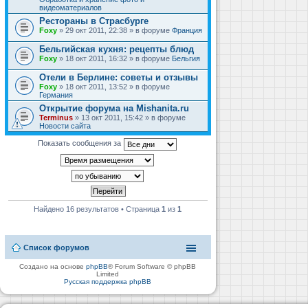
видеоматериалов
Рестораны в Страсбурге
Foxy
» 29 окт 2011, 22:38 » в форуме
Франция
Бельгийская кухня: рецепты блюд
Foxy
» 18 окт 2011, 16:32 » в форуме
Бельгия
Отели в Берлине: советы и отзывы
Foxy
» 18 окт 2011, 13:52 » в форуме
Германия
Открытие форума на Mishanita.ru
Terminus
» 13 окт 2011, 15:42 » в форуме
Новости сайта
Показать сообщения за
Найдено 16 результатов • Страница
1
из
1
Список форумов
Создано на основе
phpBB
® Forum Software © phpBB
Limited
Русская поддержка phpBB