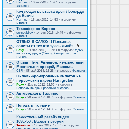
Hermes
» 16 апр 2017, 15:01 » в форуме
Украина
Кочующая выставка идей Леонардо
да Винчи
Hermes
» 16 апр 2017, 14:53 » в форуме
Италия
Трансфер по Вероне
sergeykitov
» 14 сен 2016, 10:45 » в форуме
Италия
ОТДЫХ В САЛОУ!!! Полезные
советы от тех кто здесь живёт...
В
Foxy
» 24 мар 2015, 13:29 » в форуме
Отдых
л
на Коста-Дорада (Салоу, Камбрильс, Ла-
о
Пинеда)
ж
Отзыв: Ним, Авиньон, неизвестный
е
Монпелье и прощай, Марсель
н
и
СВЛ
» 05 май 2014, 16:23 » в форуме
Франция
я
Онлайн-бронирование билетов на
норвежский паром Hurtigruten
Foxy
» 11 мар 2012, 12:53 » в форуме
Вопросы по бронированию билетов
Автовокзал в Таллине
Foxy
» 29 янв 2012, 18:33 » в форуме
Эстония
Погода в Таллине
Foxy
» 26 янв 2012, 14:58 » в форуме
Эстония
Качественный ресайз видео
1080x50i. Вариант второй
Terminus
» 12 янв 2012, 17:17 » в форуме
Обработка и хранение фото и