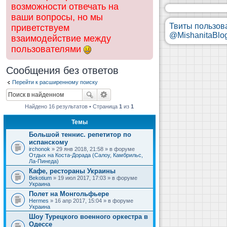
возможности отвечать на
ваши вопросы, но мы
Твиты пользов
приветствуем
@MishanitaBlo
взаимодействие между
пользователями
Сообщения без ответов
Перейти к расширенному поиску
Найдено 16 результатов • Страница
1
из
1
Темы
Большой теннис. репетитор по
испанскому
irchonok
» 29 янв 2018, 21:58 » в форуме
Отдых на Коста-Дорада (Салоу, Камбрильс,
Ла-Пинеда)
Кафе, рестораны Украины
Bekotium
» 19 июл 2017, 17:03 » в форуме
Украина
Полет на Монгольфьере
Hermes
» 16 апр 2017, 15:04 » в форуме
Украина
Шоу Турецкого военного оркестра в
Одессе