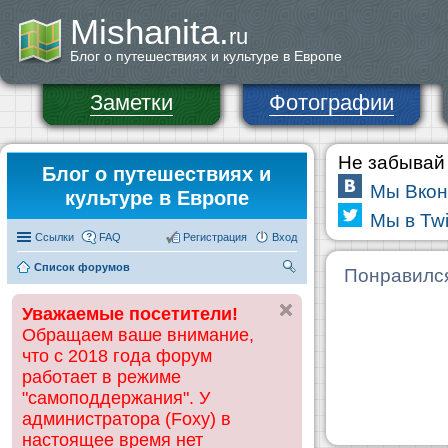
Mishanita.
ru
Блог о путешествиях и культуре в Европе
Заметки
Фотографии
Не забывай 
Блог о путешествиях и
Мы Вкон
культуре в Европе
Мы в Twi
Ссылки
FAQ
Регистрация
Вход
Список форумов
П
Понравилс
ои
Уважаемые посетители!
ск
Обращаем ваше внимание,
что с 2018 года форум
работает в режиме
"самоподдержания". У
администратора (Foxy) в
настоящее время нет