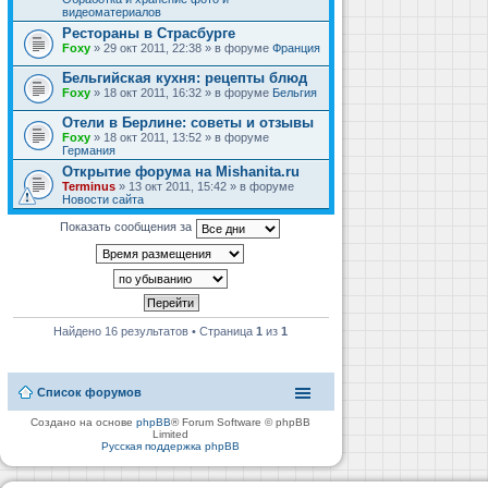
видеоматериалов
Рестораны в Страсбурге
Foxy
» 29 окт 2011, 22:38 » в форуме
Франция
Бельгийская кухня: рецепты блюд
Foxy
» 18 окт 2011, 16:32 » в форуме
Бельгия
Отели в Берлине: советы и отзывы
Foxy
» 18 окт 2011, 13:52 » в форуме
Германия
Открытие форума на Mishanita.ru
Terminus
» 13 окт 2011, 15:42 » в форуме
Новости сайта
Показать сообщения за
Найдено 16 результатов • Страница
1
из
1
Список форумов
Создано на основе
phpBB
® Forum Software © phpBB
Limited
Русская поддержка phpBB