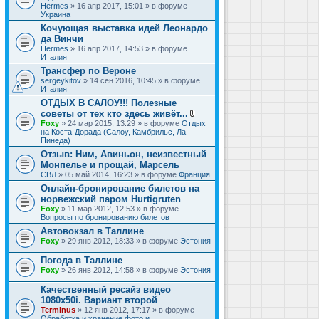
Hermes
» 16 апр 2017, 15:01 » в форуме
Украина
Кочующая выставка идей Леонардо
да Винчи
Hermes
» 16 апр 2017, 14:53 » в форуме
Италия
Трансфер по Вероне
sergeykitov
» 14 сен 2016, 10:45 » в форуме
Италия
ОТДЫХ В САЛОУ!!! Полезные
советы от тех кто здесь живёт...
В
Foxy
» 24 мар 2015, 13:29 » в форуме
Отдых
л
на Коста-Дорада (Салоу, Камбрильс, Ла-
о
Пинеда)
ж
Отзыв: Ним, Авиньон, неизвестный
е
Монпелье и прощай, Марсель
н
и
СВЛ
» 05 май 2014, 16:23 » в форуме
Франция
я
Онлайн-бронирование билетов на
норвежский паром Hurtigruten
Foxy
» 11 мар 2012, 12:53 » в форуме
Вопросы по бронированию билетов
Автовокзал в Таллине
Foxy
» 29 янв 2012, 18:33 » в форуме
Эстония
Погода в Таллине
Foxy
» 26 янв 2012, 14:58 » в форуме
Эстония
Качественный ресайз видео
1080x50i. Вариант второй
Terminus
» 12 янв 2012, 17:17 » в форуме
Обработка и хранение фото и