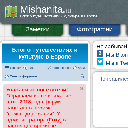
Mishanita.
ru
Блог о путешествиях и культуре в Европе
Заметки
Фотографии
Не забывай 
Блог о путешествиях и
Мы Вкон
культуре в Европе
Мы в Twi
Ссылки
FAQ
Регистрация
Вход
Список форумов
П
Понравилс
ои
Уважаемые посетители!
ск
Обращаем ваше внимание,
что с 2018 года форум
работает в режиме
"самоподдержания". У
администратора (Foxy) в
настоящее время нет