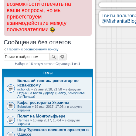
возможности отвечать на
ваши вопросы, но мы
Твиты пользов
приветствуем
@MishanitaBlo
взаимодействие между
пользователями
Сообщения без ответов
Перейти к расширенному поиску
Найдено 16 результатов • Страница
1
из
1
Темы
Большой теннис. репетитор по
испанскому
irchonok
» 29 янв 2018, 21:58 » в форуме
Отдых на Коста-Дорада (Салоу, Камбрильс,
Ла-Пинеда)
Кафе, рестораны Украины
Bekotium
» 19 июл 2017, 17:03 » в форуме
Украина
Полет на Монгольфьере
Hermes
» 16 апр 2017, 15:04 » в форуме
Украина
Шоу Турецкого военного оркестра в
Одессе