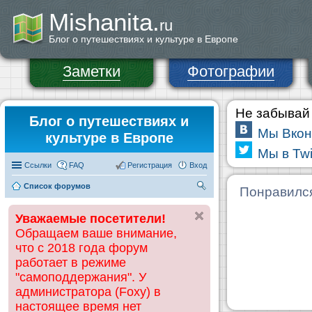
Mishanita.
ru
Блог о путешествиях и культуре в Европе
Заметки
Фотографии
Не забывай 
Блог о путешествиях и
Мы Вкон
культуре в Европе
Мы в Twi
Ссылки
FAQ
Регистрация
Вход
Список форумов
П
Понравилс
ои
Уважаемые посетители!
ск
Обращаем ваше внимание,
что с 2018 года форум
работает в режиме
"самоподдержания". У
администратора (Foxy) в
настоящее время нет