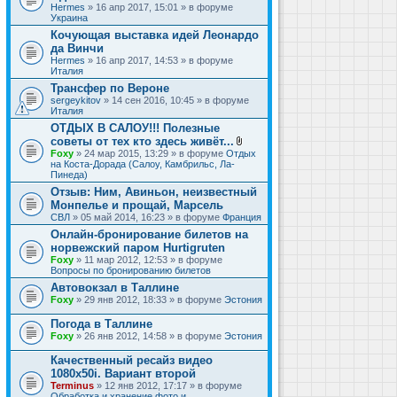
Hermes
» 16 апр 2017, 15:01 » в форуме
Украина
Кочующая выставка идей Леонардо
да Винчи
Hermes
» 16 апр 2017, 14:53 » в форуме
Италия
Трансфер по Вероне
sergeykitov
» 14 сен 2016, 10:45 » в форуме
Италия
ОТДЫХ В САЛОУ!!! Полезные
советы от тех кто здесь живёт...
В
Foxy
» 24 мар 2015, 13:29 » в форуме
Отдых
л
на Коста-Дорада (Салоу, Камбрильс, Ла-
о
Пинеда)
ж
Отзыв: Ним, Авиньон, неизвестный
е
Монпелье и прощай, Марсель
н
и
СВЛ
» 05 май 2014, 16:23 » в форуме
Франция
я
Онлайн-бронирование билетов на
норвежский паром Hurtigruten
Foxy
» 11 мар 2012, 12:53 » в форуме
Вопросы по бронированию билетов
Автовокзал в Таллине
Foxy
» 29 янв 2012, 18:33 » в форуме
Эстония
Погода в Таллине
Foxy
» 26 янв 2012, 14:58 » в форуме
Эстония
Качественный ресайз видео
1080x50i. Вариант второй
Terminus
» 12 янв 2012, 17:17 » в форуме
Обработка и хранение фото и