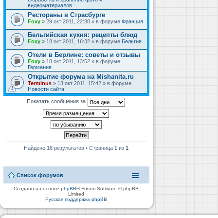
видеоматериалов
Рестораны в Страсбурге
Foxy
» 29 окт 2011, 22:38 » в форуме
Франция
Бельгийская кухня: рецепты блюд
Foxy
» 18 окт 2011, 16:32 » в форуме
Бельгия
Отели в Берлине: советы и отзывы
Foxy
» 18 окт 2011, 13:52 » в форуме
Германия
Открытие форума на Mishanita.ru
Terminus
» 13 окт 2011, 15:42 » в форуме
Новости сайта
Показать сообщения за
Найдено 16 результатов • Страница
1
из
1
Список форумов
Создано на основе
phpBB
® Forum Software © phpBB
Limited
Русская поддержка phpBB