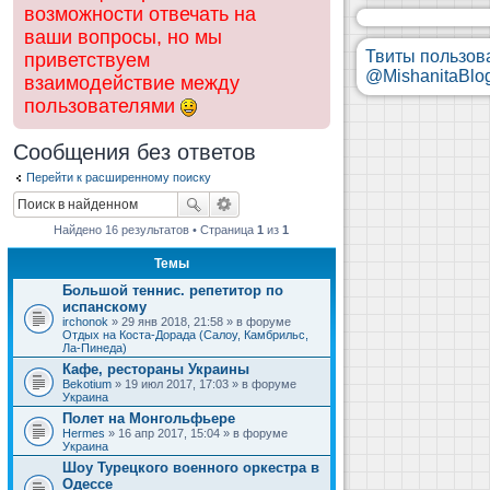
возможности отвечать на
ваши вопросы, но мы
Твиты пользов
приветствуем
@MishanitaBlo
взаимодействие между
пользователями
Сообщения без ответов
Перейти к расширенному поиску
Найдено 16 результатов • Страница
1
из
1
Темы
Большой теннис. репетитор по
испанскому
irchonok
» 29 янв 2018, 21:58 » в форуме
Отдых на Коста-Дорада (Салоу, Камбрильс,
Ла-Пинеда)
Кафе, рестораны Украины
Bekotium
» 19 июл 2017, 17:03 » в форуме
Украина
Полет на Монгольфьере
Hermes
» 16 апр 2017, 15:04 » в форуме
Украина
Шоу Турецкого военного оркестра в
Одессе