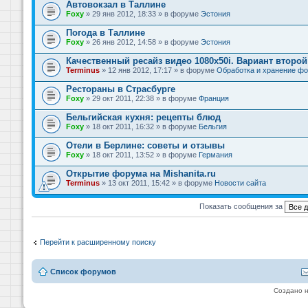
Автовокзал в Таллине
Foxy
» 29 янв 2012, 18:33 » в форуме
Эстония
Погода в Таллине
Foxy
» 26 янв 2012, 14:58 » в форуме
Эстония
Качественный ресайз видео 1080x50i. Вариант второй
Terminus
» 12 янв 2012, 17:17 » в форуме
Обработка и хранение фо
Рестораны в Страсбурге
Foxy
» 29 окт 2011, 22:38 » в форуме
Франция
Бельгийская кухня: рецепты блюд
Foxy
» 18 окт 2011, 16:32 » в форуме
Бельгия
Отели в Берлине: советы и отзывы
Foxy
» 18 окт 2011, 13:52 » в форуме
Германия
Открытие форума на Mishanita.ru
Terminus
» 13 окт 2011, 15:42 » в форуме
Новости сайта
Показать сообщения за
Перейти к расширенному поиску
Список форумов
Создано 