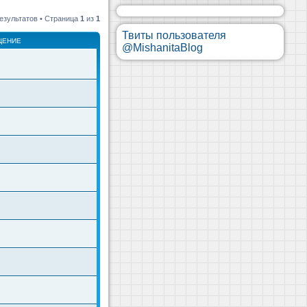
езультатов • Страница
1
из
1
Твиты пользователя
ЩЕНИЕ
@MishanitaBlog