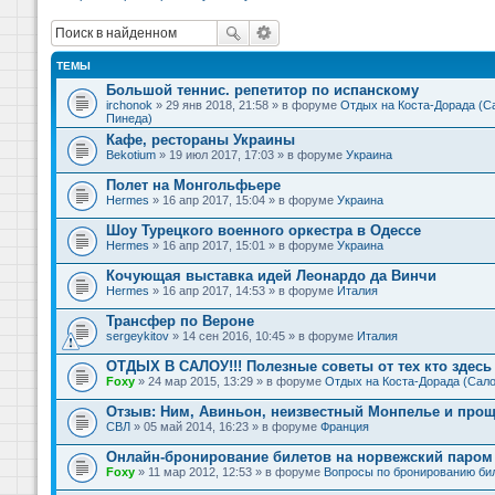
ТЕМЫ
Большой теннис. репетитор по испанскому
irchonok
» 29 янв 2018, 21:58 » в форуме
Отдых на Коста-Дорада (Са
Пинеда)
Кафе, рестораны Украины
Bekotium
» 19 июл 2017, 17:03 » в форуме
Украина
Полет на Монгольфьере
Hermes
» 16 апр 2017, 15:04 » в форуме
Украина
Шоу Турецкого военного оркестра в Одессе
Hermes
» 16 апр 2017, 15:01 » в форуме
Украина
Кочующая выставка идей Леонардо да Винчи
Hermes
» 16 апр 2017, 14:53 » в форуме
Италия
Трансфер по Вероне
sergeykitov
» 14 сен 2016, 10:45 » в форуме
Италия
ОТДЫХ В САЛОУ!!! Полезные советы от тех кто здесь 
Foxy
» 24 мар 2015, 13:29 » в форуме
Отдых на Коста-Дорада (Сало
Отзыв: Ним, Авиньон, неизвестный Монпелье и прощ
СВЛ
» 05 май 2014, 16:23 » в форуме
Франция
Онлайн-бронирование билетов на норвежский паром 
Foxy
» 11 мар 2012, 12:53 » в форуме
Вопросы по бронированию би