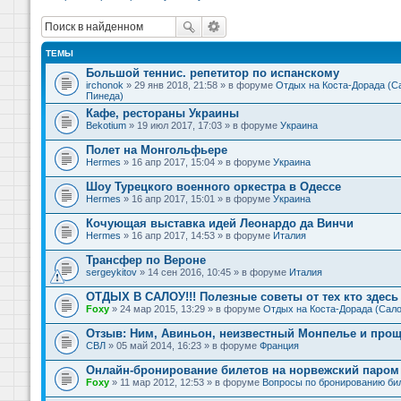
ТЕМЫ
Большой теннис. репетитор по испанскому
irchonok
» 29 янв 2018, 21:58 » в форуме
Отдых на Коста-Дорада (Са
Пинеда)
Кафе, рестораны Украины
Bekotium
» 19 июл 2017, 17:03 » в форуме
Украина
Полет на Монгольфьере
Hermes
» 16 апр 2017, 15:04 » в форуме
Украина
Шоу Турецкого военного оркестра в Одессе
Hermes
» 16 апр 2017, 15:01 » в форуме
Украина
Кочующая выставка идей Леонардо да Винчи
Hermes
» 16 апр 2017, 14:53 » в форуме
Италия
Трансфер по Вероне
sergeykitov
» 14 сен 2016, 10:45 » в форуме
Италия
ОТДЫХ В САЛОУ!!! Полезные советы от тех кто здесь 
Foxy
» 24 мар 2015, 13:29 » в форуме
Отдых на Коста-Дорада (Сало
Отзыв: Ним, Авиньон, неизвестный Монпелье и прощ
СВЛ
» 05 май 2014, 16:23 » в форуме
Франция
Онлайн-бронирование билетов на норвежский паром 
Foxy
» 11 мар 2012, 12:53 » в форуме
Вопросы по бронированию би