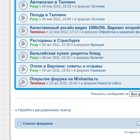
Автовокзал в Таллине
Foxy
» 29 янв 2012, 18:33 » в форуме
Эстония
Погода в Таллине
Foxy
» 26 янв 2012, 14:58 » в форуме
Эстония
Качественный ресайз видео 1080x50i. Вариант второй
Terminus
» 12 янв 2012, 17:17 » в форуме
Обработка и хранение фо
Рестораны в Страсбурге
Foxy
» 29 окт 2011, 22:38 » в форуме
Франция
Бельгийская кухня: рецепты блюд
Foxy
» 18 окт 2011, 16:32 » в форуме
Бельгия
Отели в Берлине: советы и отзывы
Foxy
» 18 окт 2011, 13:52 » в форуме
Германия
Открытие форума на Mishanita.ru
Terminus
» 13 окт 2011, 15:42 » в форуме
Новости сайта
Показать сообщения за
Перейти к расширенному поиску
Список форумов
Создано 