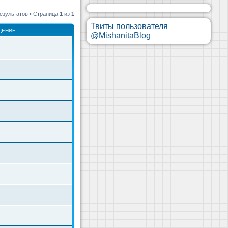
езультатов • Страница
1
из
1
Твиты пользователя
ЩЕНИЕ
@MishanitaBlog