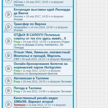
Hermes
» 16 апр 2017, 15:01 » в форуме
Украина
Кочующая выставка идей Леонардо
да Винчи
Hermes
» 16 апр 2017, 14:53 » в форуме
Италия
Трансфер по Вероне
sergeykitov
» 14 сен 2016, 10:45 » в форуме
Италия
ОТДЫХ В САЛОУ!!! Полезные
советы от тех кто здесь живёт...
В
Foxy
» 24 мар 2015, 13:29 » в форуме
Отдых
л
на Коста-Дорада (Салоу, Камбрильс, Ла-
о
Пинеда)
ж
Отзыв: Ним, Авиньон, неизвестный
е
Монпелье и прощай, Марсель
н
и
СВЛ
» 05 май 2014, 16:23 » в форуме
Франция
я
Онлайн-бронирование билетов на
норвежский паром Hurtigruten
Foxy
» 11 мар 2012, 12:53 » в форуме
Вопросы по бронированию билетов
Автовокзал в Таллине
Foxy
» 29 янв 2012, 18:33 » в форуме
Эстония
Погода в Таллине
Foxy
» 26 янв 2012, 14:58 » в форуме
Эстония
Качественный ресайз видео
1080x50i. Вариант второй
Terminus
» 12 янв 2012, 17:17 » в форуме
Обработка и хранение фото и