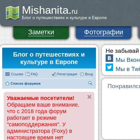
Mishanita.
ru
Блог о путешествиях и культуре в Европе
Заметки
Фотографии
Не забывай 
Блог о путешествиях и
Мы Вкон
культуре в Европе
Мы в Twi
Ссылки
FAQ
Регистрация
Вход
Список форумов
П
Понравилс
ои
Уважаемые посетители!
ск
Обращаем ваше внимание,
что с 2018 года форум
работает в режиме
"самоподдержания". У
администратора (Foxy) в
настоящее время нет