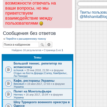
возможности отвечать на
ваши вопросы, но мы
Твиты пользов
приветствуем
@MishanitaBlo
взаимодействие между
пользователями
Сообщения без ответов
Перейти к расширенному поиску
Найдено 16 результатов • Страница
1
из
1
Темы
Большой теннис. репетитор по
испанскому
irchonok
» 29 янв 2018, 21:58 » в форуме
Отдых на Коста-Дорада (Салоу, Камбрильс,
Ла-Пинеда)
Кафе, рестораны Украины
Bekotium
» 19 июл 2017, 17:03 » в форуме
Украина
Полет на Монгольфьере
Hermes
» 16 апр 2017, 15:04 » в форуме
Украина
Шоу Турецкого военного оркестра в
Одессе