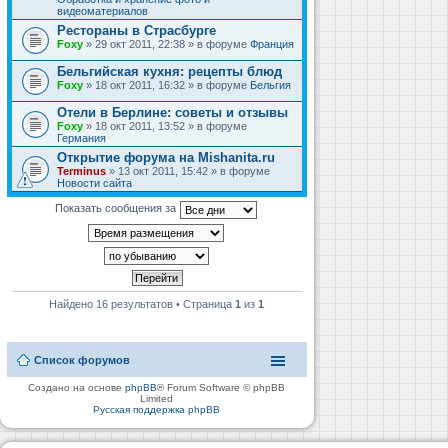
видеоматериалов
Рестораны в Страсбурге
Foxy
» 29 окт 2011, 22:38 » в форуме
Франция
Бельгийская кухня: рецепты блюд
Foxy
» 18 окт 2011, 16:32 » в форуме
Бельгия
Отели в Берлине: советы и отзывы
Foxy
» 18 окт 2011, 13:52 » в форуме
Германия
Открытие форума на Mishanita.ru
Terminus
» 13 окт 2011, 15:42 » в форуме
Новости сайта
Показать сообщения за
Найдено 16 результатов • Страница
1
из
1
Список форумов
Создано на основе
phpBB
® Forum Software © phpBB
Limited
Русская поддержка phpBB