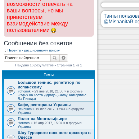
возможности отвечать на
ваши вопросы, но мы
Твиты пользов
приветствуем
@MishanitaBlo
взаимодействие между
пользователями
Сообщения без ответов
Перейти к расширенному поиску
Найдено 16 результатов • Страница
1
из
1
Темы
Большой теннис. репетитор по
испанскому
irchonok
» 29 янв 2018, 21:58 » в форуме
Отдых на Коста-Дорада (Салоу, Камбрильс,
Ла-Пинеда)
Кафе, рестораны Украины
Bekotium
» 19 июл 2017, 17:03 » в форуме
Украина
Полет на Монгольфьере
Hermes
» 16 апр 2017, 15:04 » в форуме
Украина
Шоу Турецкого военного оркестра в
Одессе