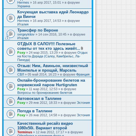
Hermes
» 16 апр 2017, 15:01 » в форуме
Украина
Кочующая выставка идей Леонардо
да Винчи
Hermes
» 16 апр 2017, 14:53 » в форуме
Италия
Трансфер по Вероне
sergeykitov
» 14 сен 2016, 10:45 » в форуме
Италия
ОТДЫХ В САЛОУ!!! Полезные
советы от тех кто здесь живёт...
В
Foxy
» 24 мар 2015, 13:29 » в форуме
Отдых
л
на Коста-Дорада (Салоу, Камбрильс, Ла-
о
Пинеда)
ж
Отзыв: Ним, Авиньон, неизвестный
е
Монпелье и прощай, Марсель
н
и
СВЛ
» 05 май 2014, 16:23 » в форуме
Франция
я
Онлайн-бронирование билетов на
норвежский паром Hurtigruten
Foxy
» 11 мар 2012, 12:53 » в форуме
Вопросы по бронированию билетов
Автовокзал в Таллине
Foxy
» 29 янв 2012, 18:33 » в форуме
Эстония
Погода в Таллине
Foxy
» 26 янв 2012, 14:58 » в форуме
Эстония
Качественный ресайз видео
1080x50i. Вариант второй
Terminus
» 12 янв 2012, 17:17 » в форуме
Обработка и хранение фото и