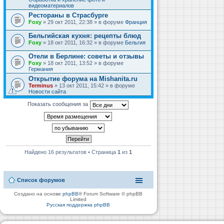
видеоматериалов
Рестораны в Страсбурге
Foxy
» 29 окт 2011, 22:38 » в форуме
Франция
Бельгийская кухня: рецепты блюд
Foxy
» 18 окт 2011, 16:32 » в форуме
Бельгия
Отели в Берлине: советы и отзывы
Foxy
» 18 окт 2011, 13:52 » в форуме
Германия
Открытие форума на Mishanita.ru
Terminus
» 13 окт 2011, 15:42 » в форуме
Новости сайта
Показать сообщения за
Найдено 16 результатов • Страница
1
из
1
Список форумов
Создано на основе
phpBB
® Forum Software © phpBB
Limited
Русская поддержка phpBB