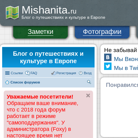
Mishanita.
ru
Блог о путешествиях и культуре в Европе
Заметки
Фотографии
Не забывай 
Блог о путешествиях и
Мы Вкон
культуре в Европе
Мы в Twi
Ссылки
FAQ
Регистрация
Вход
Список форумов
П
Понравилс
ои
Уважаемые посетители!
ск
Обращаем ваше внимание,
что с 2018 года форум
работает в режиме
"самоподдержания". У
администратора (Foxy) в
настоящее время нет