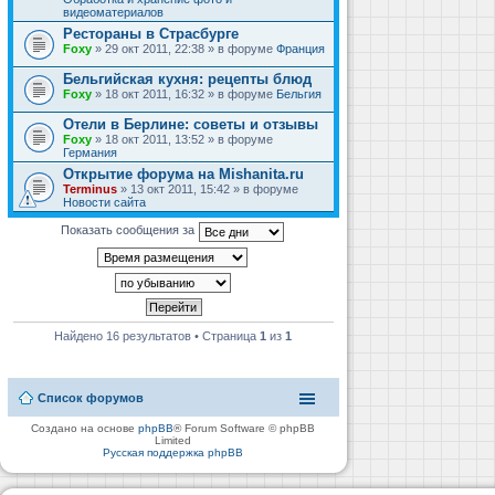
видеоматериалов
Рестораны в Страсбурге
Foxy
» 29 окт 2011, 22:38 » в форуме
Франция
Бельгийская кухня: рецепты блюд
Foxy
» 18 окт 2011, 16:32 » в форуме
Бельгия
Отели в Берлине: советы и отзывы
Foxy
» 18 окт 2011, 13:52 » в форуме
Германия
Открытие форума на Mishanita.ru
Terminus
» 13 окт 2011, 15:42 » в форуме
Новости сайта
Показать сообщения за
Найдено 16 результатов • Страница
1
из
1
Список форумов
Создано на основе
phpBB
® Forum Software © phpBB
Limited
Русская поддержка phpBB