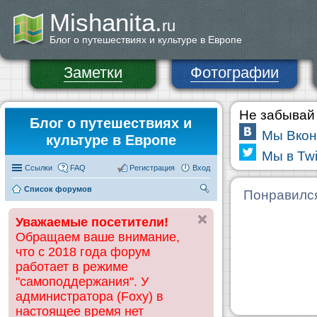
Mishanita.
ru
Блог о путешествиях и культуре в Европе
Заметки
Фотографии
Не забывай 
Блог о путешествиях и
Мы Вкон
культуре в Европе
Мы в Twi
Ссылки
FAQ
Регистрация
Вход
Список форумов
П
Понравилс
ои
Уважаемые посетители!
ск
Обращаем ваше внимание,
что с 2018 года форум
работает в режиме
"самоподдержания". У
администратора (Foxy) в
настоящее время нет