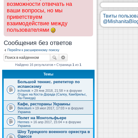
возможности отвечать на
ваши вопросы, но мы
Твиты пользов
приветствуем
@MishanitaBlo
взаимодействие между
пользователями
Сообщения без ответов
Перейти к расширенному поиску
Найдено 16 результатов • Страница
1
из
1
Темы
Большой теннис. репетитор по
испанскому
irchonok
» 29 янв 2018, 21:58 » в форуме
Отдых на Коста-Дорада (Салоу, Камбрильс,
Ла-Пинеда)
Кафе, рестораны Украины
Bekotium
» 19 июл 2017, 17:03 » в форуме
Украина
Полет на Монгольфьере
Hermes
» 16 апр 2017, 15:04 » в форуме
Украина
Шоу Турецкого военного оркестра в
Одессе