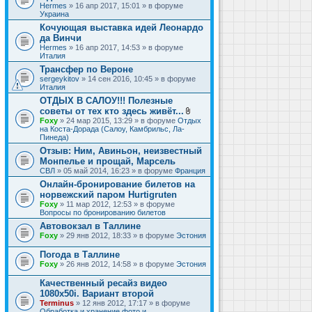
Hermes
» 16 апр 2017, 15:01 » в форуме
Украина
Кочующая выставка идей Леонардо
да Винчи
Hermes
» 16 апр 2017, 14:53 » в форуме
Италия
Трансфер по Вероне
sergeykitov
» 14 сен 2016, 10:45 » в форуме
Италия
ОТДЫХ В САЛОУ!!! Полезные
советы от тех кто здесь живёт...
В
Foxy
» 24 мар 2015, 13:29 » в форуме
Отдых
л
на Коста-Дорада (Салоу, Камбрильс, Ла-
о
Пинеда)
ж
Отзыв: Ним, Авиньон, неизвестный
е
Монпелье и прощай, Марсель
н
и
СВЛ
» 05 май 2014, 16:23 » в форуме
Франция
я
Онлайн-бронирование билетов на
норвежский паром Hurtigruten
Foxy
» 11 мар 2012, 12:53 » в форуме
Вопросы по бронированию билетов
Автовокзал в Таллине
Foxy
» 29 янв 2012, 18:33 » в форуме
Эстония
Погода в Таллине
Foxy
» 26 янв 2012, 14:58 » в форуме
Эстония
Качественный ресайз видео
1080x50i. Вариант второй
Terminus
» 12 янв 2012, 17:17 » в форуме
Обработка и хранение фото и