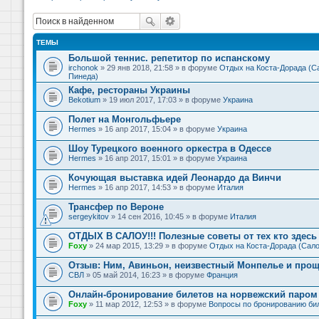
ТЕМЫ
Большой теннис. репетитор по испанскому
irchonok
» 29 янв 2018, 21:58 » в форуме
Отдых на Коста-Дорада (Са
Пинеда)
Кафе, рестораны Украины
Bekotium
» 19 июл 2017, 17:03 » в форуме
Украина
Полет на Монгольфьере
Hermes
» 16 апр 2017, 15:04 » в форуме
Украина
Шоу Турецкого военного оркестра в Одессе
Hermes
» 16 апр 2017, 15:01 » в форуме
Украина
Кочующая выставка идей Леонардо да Винчи
Hermes
» 16 апр 2017, 14:53 » в форуме
Италия
Трансфер по Вероне
sergeykitov
» 14 сен 2016, 10:45 » в форуме
Италия
ОТДЫХ В САЛОУ!!! Полезные советы от тех кто здесь 
Foxy
» 24 мар 2015, 13:29 » в форуме
Отдых на Коста-Дорада (Сало
Отзыв: Ним, Авиньон, неизвестный Монпелье и прощ
СВЛ
» 05 май 2014, 16:23 » в форуме
Франция
Онлайн-бронирование билетов на норвежский паром 
Foxy
» 11 мар 2012, 12:53 » в форуме
Вопросы по бронированию би