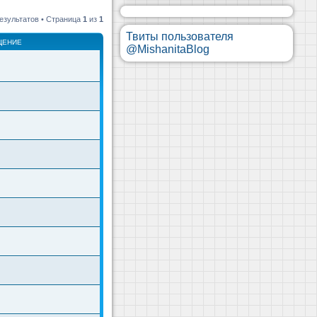
езультатов • Страница
1
из
1
Твиты пользователя
ЩЕНИЕ
@MishanitaBlog