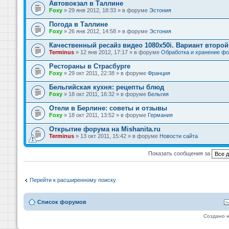
Автовокзал в Таллине
Foxy
» 29 янв 2012, 18:33 » в форуме
Эстония
Погода в Таллине
Foxy
» 26 янв 2012, 14:58 » в форуме
Эстония
Качественный ресайз видео 1080x50i. Вариант второй
Terminus
» 12 янв 2012, 17:17 » в форуме
Обработка и хранение фо
Рестораны в Страсбурге
Foxy
» 29 окт 2011, 22:38 » в форуме
Франция
Бельгийская кухня: рецепты блюд
Foxy
» 18 окт 2011, 16:32 » в форуме
Бельгия
Отели в Берлине: советы и отзывы
Foxy
» 18 окт 2011, 13:52 » в форуме
Германия
Открытие форума на Mishanita.ru
Terminus
» 13 окт 2011, 15:42 » в форуме
Новости сайта
Показать сообщения за
Перейти к расширенному поиску
Список форумов
Создано 