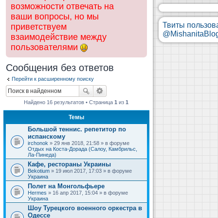
возможности отвечать на
ваши вопросы, но мы
Твиты пользов
приветствуем
@MishanitaBlo
взаимодействие между
пользователями
Сообщения без ответов
Перейти к расширенному поиску
Найдено 16 результатов • Страница
1
из
1
Темы
Большой теннис. репетитор по
испанскому
irchonok
» 29 янв 2018, 21:58 » в форуме
Отдых на Коста-Дорада (Салоу, Камбрильс,
Ла-Пинеда)
Кафе, рестораны Украины
Bekotium
» 19 июл 2017, 17:03 » в форуме
Украина
Полет на Монгольфьере
Hermes
» 16 апр 2017, 15:04 » в форуме
Украина
Шоу Турецкого военного оркестра в
Одессе