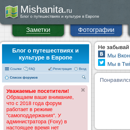
Mishanita.
ru
Блог о путешествиях и культуре в Европе
Заметки
Фотографии
Не забывай 
Блог о путешествиях и
Мы Вкон
культуре в Европе
Мы в Twi
Ссылки
FAQ
Регистрация
Вход
Список форумов
П
Понравилс
ои
Уважаемые посетители!
ск
Обращаем ваше внимание,
что с 2018 года форум
работает в режиме
"самоподдержания". У
администратора (Foxy) в
настоящее время нет