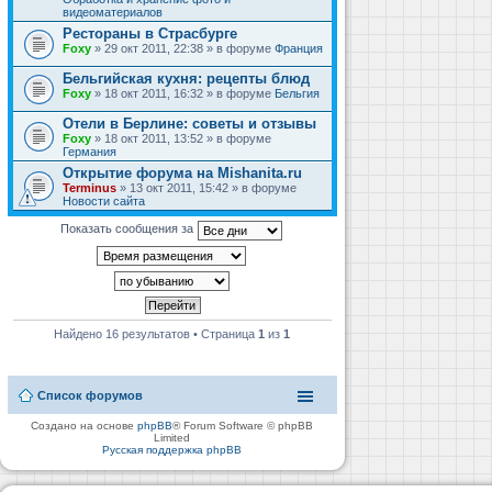
видеоматериалов
Рестораны в Страсбурге
Foxy
» 29 окт 2011, 22:38 » в форуме
Франция
Бельгийская кухня: рецепты блюд
Foxy
» 18 окт 2011, 16:32 » в форуме
Бельгия
Отели в Берлине: советы и отзывы
Foxy
» 18 окт 2011, 13:52 » в форуме
Германия
Открытие форума на Mishanita.ru
Terminus
» 13 окт 2011, 15:42 » в форуме
Новости сайта
Показать сообщения за
Найдено 16 результатов • Страница
1
из
1
Список форумов
Создано на основе
phpBB
® Forum Software © phpBB
Limited
Русская поддержка phpBB