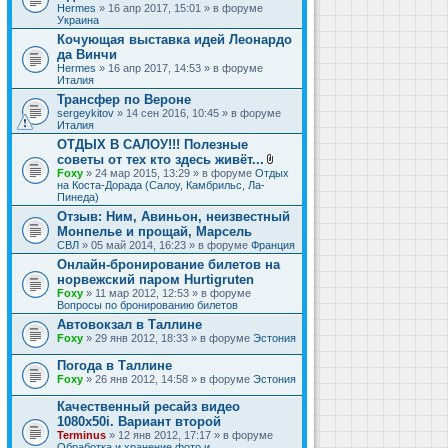
Hermes
» 16 апр 2017, 15:01 » в форуме
Украина
Кочующая выставка идей Леонардо
да Винчи
Hermes
» 16 апр 2017, 14:53 » в форуме
Италия
Трансфер по Вероне
sergeykitov
» 14 сен 2016, 10:45 » в форуме
Италия
ОТДЫХ В САЛОУ!!! Полезные
советы от тех кто здесь живёт...
В
Foxy
» 24 мар 2015, 13:29 » в форуме
Отдых
л
на Коста-Дорада (Салоу, Камбрильс, Ла-
о
Пинеда)
ж
Отзыв: Ним, Авиньон, неизвестный
е
Монпелье и прощай, Марсель
н
и
СВЛ
» 05 май 2014, 16:23 » в форуме
Франция
я
Онлайн-бронирование билетов на
норвежский паром Hurtigruten
Foxy
» 11 мар 2012, 12:53 » в форуме
Вопросы по бронированию билетов
Автовокзал в Таллине
Foxy
» 29 янв 2012, 18:33 » в форуме
Эстония
Погода в Таллине
Foxy
» 26 янв 2012, 14:58 » в форуме
Эстония
Качественный ресайз видео
1080x50i. Вариант второй
Terminus
» 12 янв 2012, 17:17 » в форуме
Обработка и хранение фото и