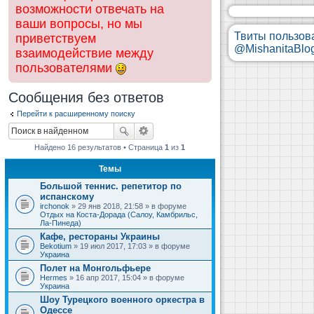
возможности отвечать на
ваши вопросы, но мы
Твиты пользов
приветствуем
@MishanitaBlo
взаимодействие между
пользователями
Сообщения без ответов
Перейти к расширенному поиску
Найдено 16 результатов • Страница
1
из
1
Темы
Большой теннис. репетитор по
испанскому
irchonok
» 29 янв 2018, 21:58 » в форуме
Отдых на Коста-Дорада (Салоу, Камбрильс,
Ла-Пинеда)
Кафе, рестораны Украины
Bekotium
» 19 июл 2017, 17:03 » в форуме
Украина
Полет на Монгольфьере
Hermes
» 16 апр 2017, 15:04 » в форуме
Украина
Шоу Турецкого военного оркестра в
Одессе