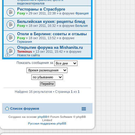
видеоматериалов
Рестораны в Страсбурге
Foxy
» 29 окт 2011, 22:38 » в форуме
Франция
Бельгийская кухня: рецепты блюд
Foxy
» 18 окт 2011, 16:32 » в форуме
Бельгия
Отели в Берлине: советы и отзывы
Foxy
» 18 окт 2011, 13:52 » в форуме
Германия
Открытие форума на Mishanita.ru
Terminus
» 13 окт 2011, 15:42 » в форуме
Новости сайта
Показать сообщения за
Найдено 16 результатов • Страница
1
из
1
Список форумов
Создано на основе
phpBB
® Forum Software © phpBB
Limited
Русская поддержка phpBB