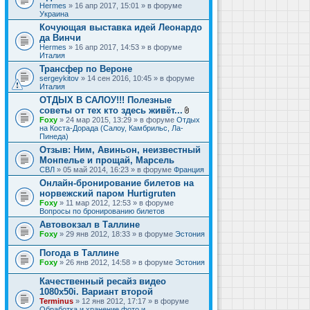
Hermes
» 16 апр 2017, 15:01 » в форуме
Украина
Кочующая выставка идей Леонардо
да Винчи
Hermes
» 16 апр 2017, 14:53 » в форуме
Италия
Трансфер по Вероне
sergeykitov
» 14 сен 2016, 10:45 » в форуме
Италия
ОТДЫХ В САЛОУ!!! Полезные
советы от тех кто здесь живёт...
В
Foxy
» 24 мар 2015, 13:29 » в форуме
Отдых
л
на Коста-Дорада (Салоу, Камбрильс, Ла-
о
Пинеда)
ж
Отзыв: Ним, Авиньон, неизвестный
е
Монпелье и прощай, Марсель
н
и
СВЛ
» 05 май 2014, 16:23 » в форуме
Франция
я
Онлайн-бронирование билетов на
норвежский паром Hurtigruten
Foxy
» 11 мар 2012, 12:53 » в форуме
Вопросы по бронированию билетов
Автовокзал в Таллине
Foxy
» 29 янв 2012, 18:33 » в форуме
Эстония
Погода в Таллине
Foxy
» 26 янв 2012, 14:58 » в форуме
Эстония
Качественный ресайз видео
1080x50i. Вариант второй
Terminus
» 12 янв 2012, 17:17 » в форуме
Обработка и хранение фото и