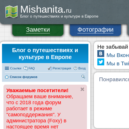
Mishanita.
ru
Блог о путешествиях и культуре в Европе
Заметки
Фотографии
Не забывай 
Блог о путешествиях и
Мы Вкон
культуре в Европе
Мы в Twi
Ссылки
FAQ
Регистрация
Вход
Список форумов
П
Понравилс
ои
Уважаемые посетители!
ск
Обращаем ваше внимание,
что с 2018 года форум
работает в режиме
"самоподдержания". У
администратора (Foxy) в
настоящее время нет