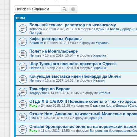
ТЕМЫ
Большой теннис. репетитор по испанскому
irchonok
» 29 янв 2018, 21:58 » в форуме
Отдых на Коста-Дорада (Са
Пинеда)
Кафе, рестораны Украины
Bekotium
» 19 июл 2017, 17:03 » в форуме
Украина
Полет на Монгольфьере
Hermes
» 16 апр 2017, 15:04 » в форуме
Украина
Шоу Турецкого военного оркестра в Одессе
Hermes
» 16 апр 2017, 15:01 » в форуме
Украина
Кочующая выставка идей Леонардо да Винчи
Hermes
» 16 апр 2017, 14:53 » в форуме
Италия
Трансфер по Вероне
sergeykitov
» 14 сен 2016, 10:45 » в форуме
Италия
ОТДЫХ В САЛОУ!!! Полезные советы от тех кто здесь 
Foxy
» 24 мар 2015, 13:29 » в форуме
Отдых на Коста-Дорада (Сало
Отзыв: Ним, Авиньон, неизвестный Монпелье и прощ
СВЛ
» 05 май 2014, 16:23 » в форуме
Франция
Онлайн-бронирование билетов на норвежский паром 
Foxy
» 11 мар 2012, 12:53 » в форуме
Вопросы по бронированию би