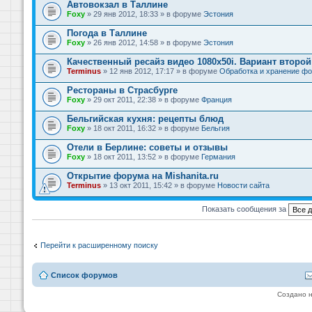
Автовокзал в Таллине
Foxy
» 29 янв 2012, 18:33 » в форуме
Эстония
Погода в Таллине
Foxy
» 26 янв 2012, 14:58 » в форуме
Эстония
Качественный ресайз видео 1080x50i. Вариант второй
Terminus
» 12 янв 2012, 17:17 » в форуме
Обработка и хранение фо
Рестораны в Страсбурге
Foxy
» 29 окт 2011, 22:38 » в форуме
Франция
Бельгийская кухня: рецепты блюд
Foxy
» 18 окт 2011, 16:32 » в форуме
Бельгия
Отели в Берлине: советы и отзывы
Foxy
» 18 окт 2011, 13:52 » в форуме
Германия
Открытие форума на Mishanita.ru
Terminus
» 13 окт 2011, 15:42 » в форуме
Новости сайта
Показать сообщения за
Перейти к расширенному поиску
Список форумов
Создано 