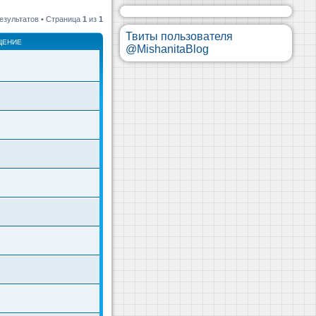
езультатов • Страница
1
из
1
Твиты пользователя
ЩЕНИЕ
@MishanitaBlog