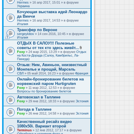
Hermes
» 16 апр 2017, 15:01 » в форуме
Украина
Кочующая выставка идей Леонардо
да Винчи
Hermes
» 16 апр 2017, 14:53 » в форуме
Италия
Трансфер по Вероне
sergeykitov
» 14 сен 2016, 10:45 » в форуме
Италия
ОТДЫХ В САЛОУ!!! Полезные
советы от тех кто здесь живёт...
В
Foxy
» 24 мар 2015, 13:29 » в форуме
Отдых
л
на Коста-Дорада (Салоу, Камбрильс, Ла-
о
Пинеда)
ж
Отзыв: Ним, Авиньон, неизвестный
е
Монпелье и прощай, Марсель
н
и
СВЛ
» 05 май 2014, 16:23 » в форуме
Франция
я
Онлайн-бронирование билетов на
норвежский паром Hurtigruten
Foxy
» 11 мар 2012, 12:53 » в форуме
Вопросы по бронированию билетов
Автовокзал в Таллине
Foxy
» 29 янв 2012, 18:33 » в форуме
Эстония
Погода в Таллине
Foxy
» 26 янв 2012, 14:58 » в форуме
Эстония
Качественный ресайз видео
1080x50i. Вариант второй
Terminus
» 12 янв 2012, 17:17 » в форуме
Обработка и хранение фото и