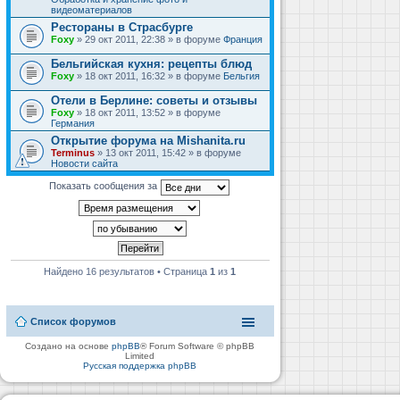
видеоматериалов
Рестораны в Страсбурге
Foxy
» 29 окт 2011, 22:38 » в форуме
Франция
Бельгийская кухня: рецепты блюд
Foxy
» 18 окт 2011, 16:32 » в форуме
Бельгия
Отели в Берлине: советы и отзывы
Foxy
» 18 окт 2011, 13:52 » в форуме
Германия
Открытие форума на Mishanita.ru
Terminus
» 13 окт 2011, 15:42 » в форуме
Новости сайта
Показать сообщения за
Найдено 16 результатов • Страница
1
из
1
Список форумов
Создано на основе
phpBB
® Forum Software © phpBB
Limited
Русская поддержка phpBB