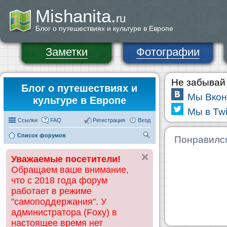
Mishanita.
ru
Блог о путешествиях и культуре в Европе
Заметки
Фотографии
Не забывай 
Блог о путешествиях и
Мы Вкон
культуре в Европе
Мы в Twi
Ссылки
FAQ
Регистрация
Вход
Список форумов
П
Понравилс
ои
Уважаемые посетители!
ск
Обращаем ваше внимание,
что с 2018 года форум
работает в режиме
"самоподдержания". У
администратора (Foxy) в
настоящее время нет