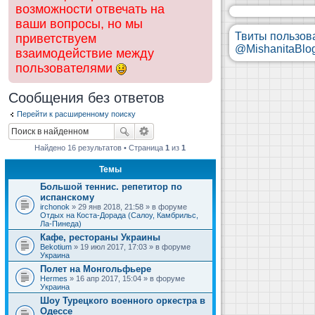
возможности отвечать на
ваши вопросы, но мы
Твиты пользов
приветствуем
@MishanitaBlo
взаимодействие между
пользователями
Сообщения без ответов
Перейти к расширенному поиску
Найдено 16 результатов • Страница
1
из
1
Темы
Большой теннис. репетитор по
испанскому
irchonok
» 29 янв 2018, 21:58 » в форуме
Отдых на Коста-Дорада (Салоу, Камбрильс,
Ла-Пинеда)
Кафе, рестораны Украины
Bekotium
» 19 июл 2017, 17:03 » в форуме
Украина
Полет на Монгольфьере
Hermes
» 16 апр 2017, 15:04 » в форуме
Украина
Шоу Турецкого военного оркестра в
Одессе