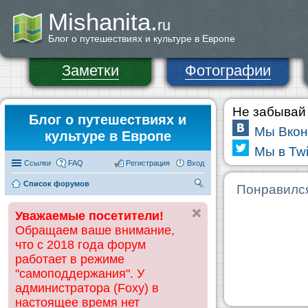
Mishanita.
ru
Блог о путешествиях и культуре в Европе
Заметки
Фотографии
Не забывай 
Блог о путешествиях и
Мы Вкон
культуре в Европе
Мы в Twi
Ссылки
FAQ
Регистрация
Вход
Список форумов
П
Понравилс
ои
Уважаемые посетители!
ск
Обращаем ваше внимание,
что с 2018 года форум
работает в режиме
"самоподдержания". У
администратора (Foxy) в
настоящее время нет