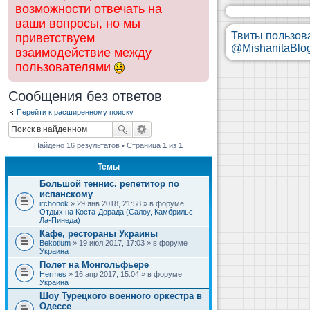
возможности отвечать на
ваши вопросы, но мы
Твиты пользов
приветствуем
@MishanitaBlo
взаимодействие между
пользователями
Сообщения без ответов
Перейти к расширенному поиску
Найдено 16 результатов • Страница
1
из
1
Темы
Большой теннис. репетитор по
испанскому
irchonok
» 29 янв 2018, 21:58 » в форуме
Отдых на Коста-Дорада (Салоу, Камбрильс,
Ла-Пинеда)
Кафе, рестораны Украины
Bekotium
» 19 июл 2017, 17:03 » в форуме
Украина
Полет на Монгольфьере
Hermes
» 16 апр 2017, 15:04 » в форуме
Украина
Шоу Турецкого военного оркестра в
Одессе