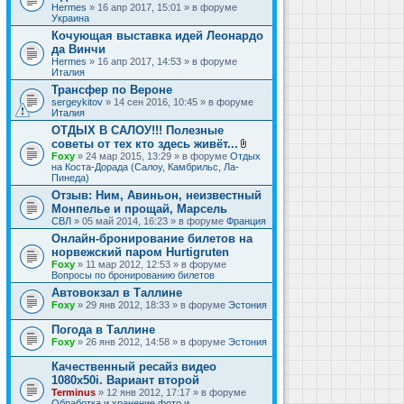
Hermes
» 16 апр 2017, 15:01 » в форуме
Украина
Кочующая выставка идей Леонардо
да Винчи
Hermes
» 16 апр 2017, 14:53 » в форуме
Италия
Трансфер по Вероне
sergeykitov
» 14 сен 2016, 10:45 » в форуме
Италия
ОТДЫХ В САЛОУ!!! Полезные
советы от тех кто здесь живёт...
В
Foxy
» 24 мар 2015, 13:29 » в форуме
Отдых
л
на Коста-Дорада (Салоу, Камбрильс, Ла-
о
Пинеда)
ж
Отзыв: Ним, Авиньон, неизвестный
е
Монпелье и прощай, Марсель
н
и
СВЛ
» 05 май 2014, 16:23 » в форуме
Франция
я
Онлайн-бронирование билетов на
норвежский паром Hurtigruten
Foxy
» 11 мар 2012, 12:53 » в форуме
Вопросы по бронированию билетов
Автовокзал в Таллине
Foxy
» 29 янв 2012, 18:33 » в форуме
Эстония
Погода в Таллине
Foxy
» 26 янв 2012, 14:58 » в форуме
Эстония
Качественный ресайз видео
1080x50i. Вариант второй
Terminus
» 12 янв 2012, 17:17 » в форуме
Обработка и хранение фото и