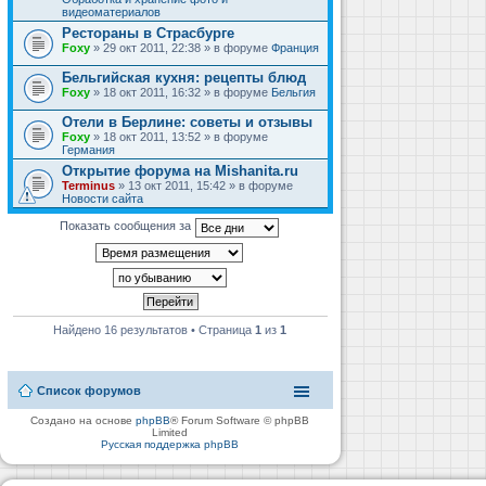
видеоматериалов
Рестораны в Страсбурге
Foxy
» 29 окт 2011, 22:38 » в форуме
Франция
Бельгийская кухня: рецепты блюд
Foxy
» 18 окт 2011, 16:32 » в форуме
Бельгия
Отели в Берлине: советы и отзывы
Foxy
» 18 окт 2011, 13:52 » в форуме
Германия
Открытие форума на Mishanita.ru
Terminus
» 13 окт 2011, 15:42 » в форуме
Новости сайта
Показать сообщения за
Найдено 16 результатов • Страница
1
из
1
Список форумов
Создано на основе
phpBB
® Forum Software © phpBB
Limited
Русская поддержка phpBB