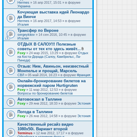
Hermes
» 16 апр 2017, 15:01 » в форуме
Украина
Кочующая выставка идей Леонардо
да Винчи
Hermes
» 16 апр 2017, 14:53 » в форуме
Италия
Трансфер по Вероне
sergeykitov
» 14 сен 2016, 10:45 » в форуме
Италия
ОТДЫХ В САЛОУ!!! Полезные
советы от тех кто здесь живёт...
В
Foxy
» 24 мар 2015, 13:29 » в форуме
Отдых
л
на Коста-Дорада (Салоу, Камбрильс, Ла-
о
Пинеда)
ж
Отзыв: Ним, Авиньон, неизвестный
е
Монпелье и прощай, Марсель
н
и
СВЛ
» 05 май 2014, 16:23 » в форуме
Франция
я
Онлайн-бронирование билетов на
норвежский паром Hurtigruten
Foxy
» 11 мар 2012, 12:53 » в форуме
Вопросы по бронированию билетов
Автовокзал в Таллине
Foxy
» 29 янв 2012, 18:33 » в форуме
Эстония
Погода в Таллине
Foxy
» 26 янв 2012, 14:58 » в форуме
Эстония
Качественный ресайз видео
1080x50i. Вариант второй
Terminus
» 12 янв 2012, 17:17 » в форуме
Обработка и хранение фото и