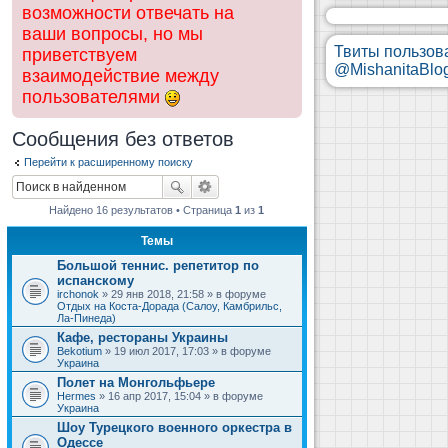
возможности отвечать на
ваши вопросы, но мы
Твиты пользов
приветствуем
@MishanitaBlo
взаимодействие между
пользователями
Сообщения без ответов
Перейти к расширенному поиску
Найдено 16 результатов • Страница
1
из
1
Темы
Большой теннис. репетитор по
испанскому
irchonok
» 29 янв 2018, 21:58 » в форуме
Отдых на Коста-Дорада (Салоу, Камбрильс,
Ла-Пинеда)
Кафе, рестораны Украины
Bekotium
» 19 июл 2017, 17:03 » в форуме
Украина
Полет на Монгольфьере
Hermes
» 16 апр 2017, 15:04 » в форуме
Украина
Шоу Турецкого военного оркестра в
Одессе