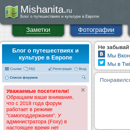
Mishanita.
ru
Блог о путешествиях и культуре в Европе
Заметки
Фотографии
Не забывай 
Блог о путешествиях и
Мы Вкон
культуре в Европе
Мы в Twi
Ссылки
FAQ
Регистрация
Вход
Список форумов
П
Понравилс
ои
Уважаемые посетители!
ск
Обращаем ваше внимание,
что с 2018 года форум
работает в режиме
"самоподдержания". У
администратора (Foxy) в
настоящее время нет