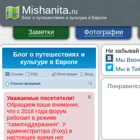
Mishanita.
ru
Блог о путешествиях и культуре в Европе
Заметки
Фотографии
Не забывай 
Блог о путешествиях и
Мы Вкон
культуре в Европе
Мы в Twi
Ссылки
FAQ
Регистрация
Вход
Список форумов
П
Понравилс
ои
Уважаемые посетители!
ск
Обращаем ваше внимание,
что с 2018 года форум
работает в режиме
"самоподдержания". У
администратора (Foxy) в
настоящее время нет