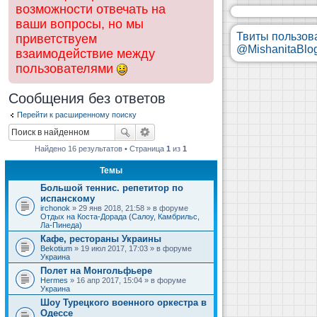
возможности отвечать на
ваши вопросы, но мы
Твиты пользов
приветствуем
@MishanitaBlo
взаимодействие между
пользователями
Сообщения без ответов
Перейти к расширенному поиску
Найдено 16 результатов • Страница
1
из
1
Темы
Большой теннис. репетитор по
испанскому
irchonok
» 29 янв 2018, 21:58 » в форуме
Отдых на Коста-Дорада (Салоу, Камбрильс,
Ла-Пинеда)
Кафе, рестораны Украины
Bekotium
» 19 июл 2017, 17:03 » в форуме
Украина
Полет на Монгольфьере
Hermes
» 16 апр 2017, 15:04 » в форуме
Украина
Шоу Турецкого военного оркестра в
Одессе