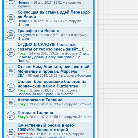
Hermes
» 16 апр 2017, 15:01 » в форуме
Украина
Кочующая выставка идей Леонардо
да Винчи
Hermes
» 16 апр 2017, 14:53 » в форуме
Италия
Трансфер по Вероне
sergeykitov
» 14 сен 2016, 10:45 » в форуме
Италия
ОТДЫХ В САЛОУ!!! Полезные
советы от тех кто здесь живёт...
В
Foxy
» 24 мар 2015, 13:29 » в форуме
Отдых
л
на Коста-Дорада (Салоу, Камбрильс, Ла-
о
Пинеда)
ж
Отзыв: Ним, Авиньон, неизвестный
е
Монпелье и прощай, Марсель
н
и
СВЛ
» 05 май 2014, 16:23 » в форуме
Франция
я
Онлайн-бронирование билетов на
норвежский паром Hurtigruten
Foxy
» 11 мар 2012, 12:53 » в форуме
Вопросы по бронированию билетов
Автовокзал в Таллине
Foxy
» 29 янв 2012, 18:33 » в форуме
Эстония
Погода в Таллине
Foxy
» 26 янв 2012, 14:58 » в форуме
Эстония
Качественный ресайз видео
1080x50i. Вариант второй
Terminus
» 12 янв 2012, 17:17 » в форуме
Обработка и хранение фото и