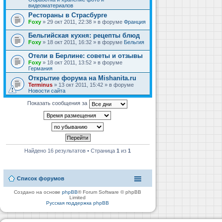
видеоматериалов
Рестораны в Страсбурге
Foxy
» 29 окт 2011, 22:38 » в форуме
Франция
Бельгийская кухня: рецепты блюд
Foxy
» 18 окт 2011, 16:32 » в форуме
Бельгия
Отели в Берлине: советы и отзывы
Foxy
» 18 окт 2011, 13:52 » в форуме
Германия
Открытие форума на Mishanita.ru
Terminus
» 13 окт 2011, 15:42 » в форуме
Новости сайта
Показать сообщения за
Найдено 16 результатов • Страница
1
из
1
Список форумов
Создано на основе
phpBB
® Forum Software © phpBB
Limited
Русская поддержка phpBB