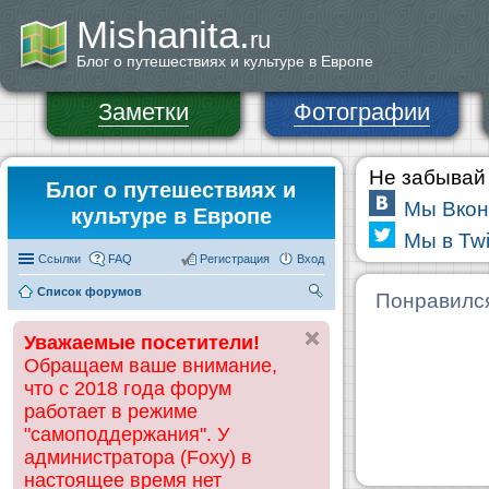
Mishanita.
ru
Блог о путешествиях и культуре в Европе
Заметки
Фотографии
Не забывай 
Блог о путешествиях и
Мы Вкон
культуре в Европе
Мы в Twi
Ссылки
FAQ
Регистрация
Вход
Список форумов
П
Понравилс
ои
Уважаемые посетители!
ск
Обращаем ваше внимание,
что с 2018 года форум
работает в режиме
"самоподдержания". У
администратора (Foxy) в
настоящее время нет