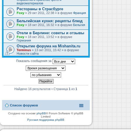
видеоматериалов
Рестораны в Страсбурге
Foxy
» 29 окт 2011, 22:38 » в форуме
Франция
Бельгийская кухня: рецепты блюд
Foxy
» 18 окт 2011, 16:32 » в форуме
Бельгия
Отели в Берлине: советы и отзывы
Foxy
» 18 окт 2011, 13:52 » в форуме
Германия
Открытие форума на Mishanita.ru
Terminus
» 13 окт 2011, 15:42 » в форуме
Новости сайта
Показать сообщения за
Найдено 16 результатов • Страница
1
из
1
Список форумов
Создано на основе
phpBB
® Forum Software © phpBB
Limited
Русская поддержка phpBB