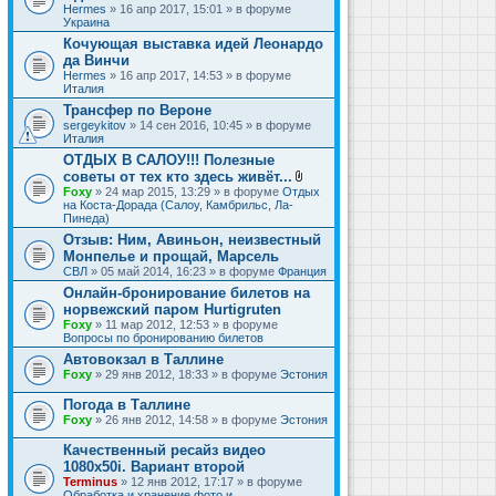
Hermes
» 16 апр 2017, 15:01 » в форуме
Украина
Кочующая выставка идей Леонардо
да Винчи
Hermes
» 16 апр 2017, 14:53 » в форуме
Италия
Трансфер по Вероне
sergeykitov
» 14 сен 2016, 10:45 » в форуме
Италия
ОТДЫХ В САЛОУ!!! Полезные
советы от тех кто здесь живёт...
В
Foxy
» 24 мар 2015, 13:29 » в форуме
Отдых
л
на Коста-Дорада (Салоу, Камбрильс, Ла-
о
Пинеда)
ж
Отзыв: Ним, Авиньон, неизвестный
е
Монпелье и прощай, Марсель
н
и
СВЛ
» 05 май 2014, 16:23 » в форуме
Франция
я
Онлайн-бронирование билетов на
норвежский паром Hurtigruten
Foxy
» 11 мар 2012, 12:53 » в форуме
Вопросы по бронированию билетов
Автовокзал в Таллине
Foxy
» 29 янв 2012, 18:33 » в форуме
Эстония
Погода в Таллине
Foxy
» 26 янв 2012, 14:58 » в форуме
Эстония
Качественный ресайз видео
1080x50i. Вариант второй
Terminus
» 12 янв 2012, 17:17 » в форуме
Обработка и хранение фото и