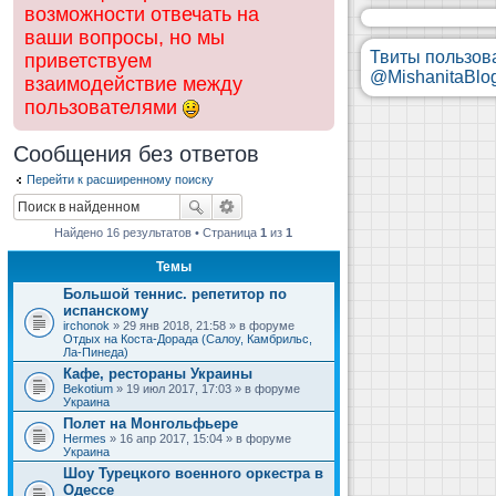
возможности отвечать на
ваши вопросы, но мы
Твиты пользов
приветствуем
@MishanitaBlo
взаимодействие между
пользователями
Сообщения без ответов
Перейти к расширенному поиску
Найдено 16 результатов • Страница
1
из
1
Темы
Большой теннис. репетитор по
испанскому
irchonok
» 29 янв 2018, 21:58 » в форуме
Отдых на Коста-Дорада (Салоу, Камбрильс,
Ла-Пинеда)
Кафе, рестораны Украины
Bekotium
» 19 июл 2017, 17:03 » в форуме
Украина
Полет на Монгольфьере
Hermes
» 16 апр 2017, 15:04 » в форуме
Украина
Шоу Турецкого военного оркестра в
Одессе