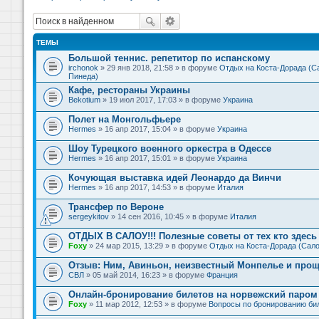
ТЕМЫ
Большой теннис. репетитор по испанскому
irchonok
» 29 янв 2018, 21:58 » в форуме
Отдых на Коста-Дорада (Са
Пинеда)
Кафе, рестораны Украины
Bekotium
» 19 июл 2017, 17:03 » в форуме
Украина
Полет на Монгольфьере
Hermes
» 16 апр 2017, 15:04 » в форуме
Украина
Шоу Турецкого военного оркестра в Одессе
Hermes
» 16 апр 2017, 15:01 » в форуме
Украина
Кочующая выставка идей Леонардо да Винчи
Hermes
» 16 апр 2017, 14:53 » в форуме
Италия
Трансфер по Вероне
sergeykitov
» 14 сен 2016, 10:45 » в форуме
Италия
ОТДЫХ В САЛОУ!!! Полезные советы от тех кто здесь 
Foxy
» 24 мар 2015, 13:29 » в форуме
Отдых на Коста-Дорада (Сало
Отзыв: Ним, Авиньон, неизвестный Монпелье и прощ
СВЛ
» 05 май 2014, 16:23 » в форуме
Франция
Онлайн-бронирование билетов на норвежский паром 
Foxy
» 11 мар 2012, 12:53 » в форуме
Вопросы по бронированию би