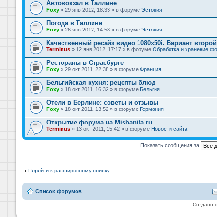
Автовокзал в Таллине
Foxy
» 29 янв 2012, 18:33 » в форуме
Эстония
Погода в Таллине
Foxy
» 26 янв 2012, 14:58 » в форуме
Эстония
Качественный ресайз видео 1080x50i. Вариант второй
Terminus
» 12 янв 2012, 17:17 » в форуме
Обработка и хранение фо
Рестораны в Страсбурге
Foxy
» 29 окт 2011, 22:38 » в форуме
Франция
Бельгийская кухня: рецепты блюд
Foxy
» 18 окт 2011, 16:32 » в форуме
Бельгия
Отели в Берлине: советы и отзывы
Foxy
» 18 окт 2011, 13:52 » в форуме
Германия
Открытие форума на Mishanita.ru
Terminus
» 13 окт 2011, 15:42 » в форуме
Новости сайта
Показать сообщения за
Перейти к расширенному поиску
Список форумов
Создано 