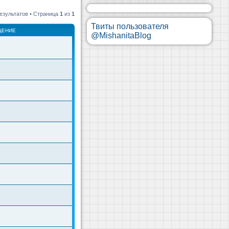
езультатов • Страница
1
из
1
Твиты пользователя
ЩЕНИЕ
@MishanitaBlog