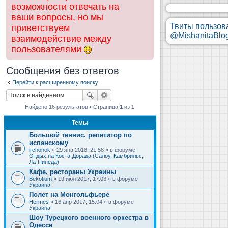
возможности отвечать на
ваши вопросы, но мы
Твиты пользов
приветствуем
@MishanitaBlo
взаимодействие между
пользователями
Сообщения без ответов
Перейти к расширенному поиску
Найдено 16 результатов • Страница
1
из
1
Темы
Большой теннис. репетитор по
испанскому
irchonok
» 29 янв 2018, 21:58 » в форуме
Отдых на Коста-Дорада (Салоу, Камбрильс,
Ла-Пинеда)
Кафе, рестораны Украины
Bekotium
» 19 июл 2017, 17:03 » в форуме
Украина
Полет на Монгольфьере
Hermes
» 16 апр 2017, 15:04 » в форуме
Украина
Шоу Турецкого военного оркестра в
Одессе