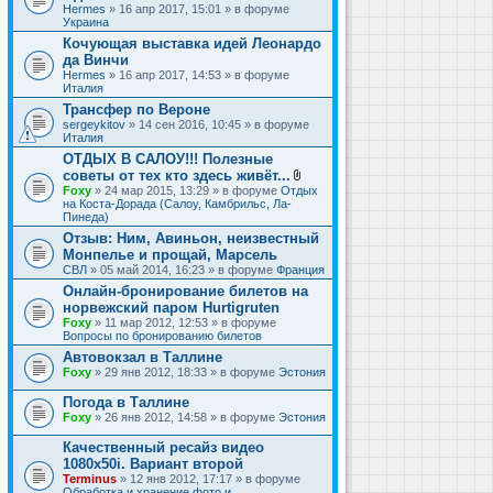
Hermes
» 16 апр 2017, 15:01 » в форуме
Украина
Кочующая выставка идей Леонардо
да Винчи
Hermes
» 16 апр 2017, 14:53 » в форуме
Италия
Трансфер по Вероне
sergeykitov
» 14 сен 2016, 10:45 » в форуме
Италия
ОТДЫХ В САЛОУ!!! Полезные
советы от тех кто здесь живёт...
В
Foxy
» 24 мар 2015, 13:29 » в форуме
Отдых
л
на Коста-Дорада (Салоу, Камбрильс, Ла-
о
Пинеда)
ж
Отзыв: Ним, Авиньон, неизвестный
е
Монпелье и прощай, Марсель
н
и
СВЛ
» 05 май 2014, 16:23 » в форуме
Франция
я
Онлайн-бронирование билетов на
норвежский паром Hurtigruten
Foxy
» 11 мар 2012, 12:53 » в форуме
Вопросы по бронированию билетов
Автовокзал в Таллине
Foxy
» 29 янв 2012, 18:33 » в форуме
Эстония
Погода в Таллине
Foxy
» 26 янв 2012, 14:58 » в форуме
Эстония
Качественный ресайз видео
1080x50i. Вариант второй
Terminus
» 12 янв 2012, 17:17 » в форуме
Обработка и хранение фото и