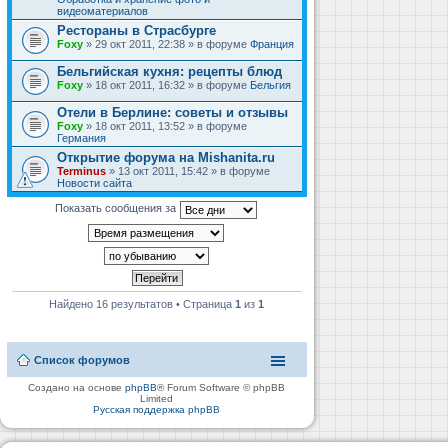
видеоматериалов
Рестораны в Страсбурге
Foxy
» 29 окт 2011, 22:38 » в форуме
Франция
Бельгийская кухня: рецепты блюд
Foxy
» 18 окт 2011, 16:32 » в форуме
Бельгия
Отели в Берлине: советы и отзывы
Foxy
» 18 окт 2011, 13:52 » в форуме
Германия
Открытие форума на Mishanita.ru
Terminus
» 13 окт 2011, 15:42 » в форуме
Новости сайта
Показать сообщения за
Найдено 16 результатов • Страница
1
из
1
Список форумов
Создано на основе
phpBB
® Forum Software © phpBB
Limited
Русская поддержка phpBB