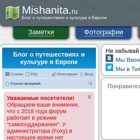
Mishanita.
ru
Блог о путешествиях и культуре в Европе
Заметки
Фотографии
Не забывай 
Блог о путешествиях и
Мы Вкон
культуре в Европе
Мы в Twi
Ссылки
FAQ
Регистрация
Вход
Список форумов
П
Понравилс
ои
Уважаемые посетители!
ск
Обращаем ваше внимание,
что с 2018 года форум
работает в режиме
"самоподдержания". У
администратора (Foxy) в
настоящее время нет