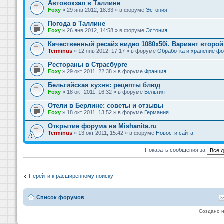
Автовокзал в Таллине
Foxy
» 29 янв 2012, 18:33 » в форуме
Эстония
Погода в Таллине
Foxy
» 26 янв 2012, 14:58 » в форуме
Эстония
Качественный ресайз видео 1080x50i. Вариант второй
Terminus
» 12 янв 2012, 17:17 » в форуме
Обработка и хранение фо
Рестораны в Страсбурге
Foxy
» 29 окт 2011, 22:38 » в форуме
Франция
Бельгийская кухня: рецепты блюд
Foxy
» 18 окт 2011, 16:32 » в форуме
Бельгия
Отели в Берлине: советы и отзывы
Foxy
» 18 окт 2011, 13:52 » в форуме
Германия
Открытие форума на Mishanita.ru
Terminus
» 13 окт 2011, 15:42 » в форуме
Новости сайта
Показать сообщения за
Перейти к расширенному поиску
Список форумов
Создано 