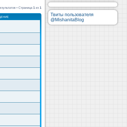
езультатов • Страница
1
из
1
Твиты пользователя
ЩЕНИЕ
@MishanitaBlog