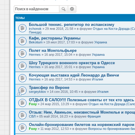
ТЕМЫ
Большой теннис. репетитор по испанскому
irchonok
» 29 янв 2018, 21:58 » в форуме
Отдых на Коста-Дорада (Са
Пинеда)
Кафе, рестораны Украины
Bekotium
» 19 июл 2017, 17:03 » в форуме
Украина
Полет на Монгольфьере
Hermes
» 16 апр 2017, 15:04 » в форуме
Украина
Шоу Турецкого военного оркестра в Одессе
Hermes
» 16 апр 2017, 15:01 » в форуме
Украина
Кочующая выставка идей Леонардо да Винчи
Hermes
» 16 апр 2017, 14:53 » в форуме
Италия
Трансфер по Вероне
sergeykitov
» 14 сен 2016, 10:45 » в форуме
Италия
ОТДЫХ В САЛОУ!!! Полезные советы от тех кто здесь 
Foxy
» 24 мар 2015, 13:29 » в форуме
Отдых на Коста-Дорада (Сало
Отзыв: Ним, Авиньон, неизвестный Монпелье и прощ
СВЛ
» 05 май 2014, 16:23 » в форуме
Франция
Онлайн-бронирование билетов на норвежский паром 
Foxy
» 11 мар 2012, 12:53 » в форуме
Вопросы по бронированию би