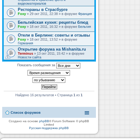
видеоматериалов
Рестораны в Страсбурге
Foxy
» 29 окт 2011, 22:38 » в форуме
Франция
Бельгийская кухня: рецепты блюд
Foxy
» 18 окт 2011, 16:32 » в форуме
Бельгия
Отели в Берлине: советы и отзывы
Foxy
» 18 окт 2011, 13:52 » в форуме
Германия
Открытие форума на Mishanita.ru
Terminus
» 13 окт 2011, 15:42 » в форуме
Новости сайта
Показать сообщения за
Найдено 16 результатов • Страница
1
из
1
Список форумов
Создано на основе
phpBB
® Forum Software © phpBB
Limited
Русская поддержка phpBB