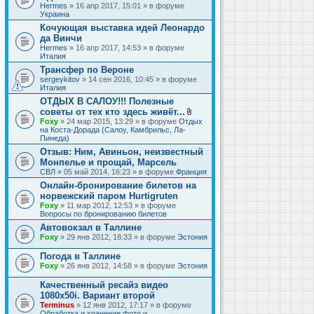
Hermes
» 16 апр 2017, 15:01 » в форуме
Украина
Кочующая выставка идей Леонардо
да Винчи
Hermes
» 16 апр 2017, 14:53 » в форуме
Италия
Трансфер по Вероне
sergeykitov
» 14 сен 2016, 10:45 » в форуме
Италия
ОТДЫХ В САЛОУ!!! Полезные
советы от тех кто здесь живёт...
В
Foxy
» 24 мар 2015, 13:29 » в форуме
Отдых
л
на Коста-Дорада (Салоу, Камбрильс, Ла-
о
Пинеда)
ж
Отзыв: Ним, Авиньон, неизвестный
е
Монпелье и прощай, Марсель
н
и
СВЛ
» 05 май 2014, 16:23 » в форуме
Франция
я
Онлайн-бронирование билетов на
норвежский паром Hurtigruten
Foxy
» 11 мар 2012, 12:53 » в форуме
Вопросы по бронированию билетов
Автовокзал в Таллине
Foxy
» 29 янв 2012, 18:33 » в форуме
Эстония
Погода в Таллине
Foxy
» 26 янв 2012, 14:58 » в форуме
Эстония
Качественный ресайз видео
1080x50i. Вариант второй
Terminus
» 12 янв 2012, 17:17 » в форуме
Обработка и хранение фото и