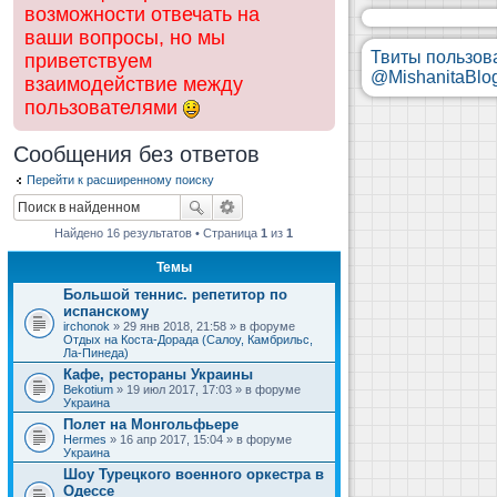
возможности отвечать на
ваши вопросы, но мы
Твиты пользов
приветствуем
@MishanitaBlo
взаимодействие между
пользователями
Сообщения без ответов
Перейти к расширенному поиску
Найдено 16 результатов • Страница
1
из
1
Темы
Большой теннис. репетитор по
испанскому
irchonok
» 29 янв 2018, 21:58 » в форуме
Отдых на Коста-Дорада (Салоу, Камбрильс,
Ла-Пинеда)
Кафе, рестораны Украины
Bekotium
» 19 июл 2017, 17:03 » в форуме
Украина
Полет на Монгольфьере
Hermes
» 16 апр 2017, 15:04 » в форуме
Украина
Шоу Турецкого военного оркестра в
Одессе