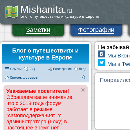
Mishanita.
ru
Блог о путешествиях и культуре в Европе
Заметки
Фотографии
Не забывай 
Блог о путешествиях и
Мы Вкон
культуре в Европе
Мы в Twi
Ссылки
FAQ
Регистрация
Вход
Список форумов
П
Понравилс
ои
Уважаемые посетители!
ск
Обращаем ваше внимание,
что с 2018 года форум
работает в режиме
"самоподдержания". У
администратора (Foxy) в
настоящее время нет