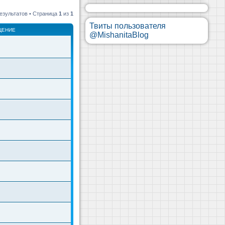
езультатов • Страница
1
из
1
Твиты пользователя
ЩЕНИЕ
@MishanitaBlog