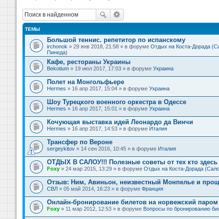
ТЕМЫ
Большой теннис. репетитор по испанскому
irchonok
» 29 янв 2018, 21:58 » в форуме
Отдых на Коста-Дорада (Са
Пинеда)
Кафе, рестораны Украины
Bekotium
» 19 июл 2017, 17:03 » в форуме
Украина
Полет на Монгольфьере
Hermes
» 16 апр 2017, 15:04 » в форуме
Украина
Шоу Турецкого военного оркестра в Одессе
Hermes
» 16 апр 2017, 15:01 » в форуме
Украина
Кочующая выставка идей Леонардо да Винчи
Hermes
» 16 апр 2017, 14:53 » в форуме
Италия
Трансфер по Вероне
sergeykitov
» 14 сен 2016, 10:45 » в форуме
Италия
ОТДЫХ В САЛОУ!!! Полезные советы от тех кто здесь 
Foxy
» 24 мар 2015, 13:29 » в форуме
Отдых на Коста-Дорада (Сало
Отзыв: Ним, Авиньон, неизвестный Монпелье и прощ
СВЛ
» 05 май 2014, 16:23 » в форуме
Франция
Онлайн-бронирование билетов на норвежский паром 
Foxy
» 11 мар 2012, 12:53 » в форуме
Вопросы по бронированию би