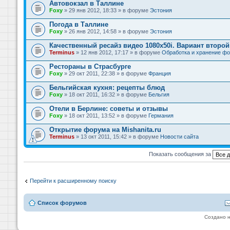
Автовокзал в Таллине
Foxy
» 29 янв 2012, 18:33 » в форуме
Эстония
Погода в Таллине
Foxy
» 26 янв 2012, 14:58 » в форуме
Эстония
Качественный ресайз видео 1080x50i. Вариант второй
Terminus
» 12 янв 2012, 17:17 » в форуме
Обработка и хранение фо
Рестораны в Страсбурге
Foxy
» 29 окт 2011, 22:38 » в форуме
Франция
Бельгийская кухня: рецепты блюд
Foxy
» 18 окт 2011, 16:32 » в форуме
Бельгия
Отели в Берлине: советы и отзывы
Foxy
» 18 окт 2011, 13:52 » в форуме
Германия
Открытие форума на Mishanita.ru
Terminus
» 13 окт 2011, 15:42 » в форуме
Новости сайта
Показать сообщения за
Перейти к расширенному поиску
Список форумов
Создано 