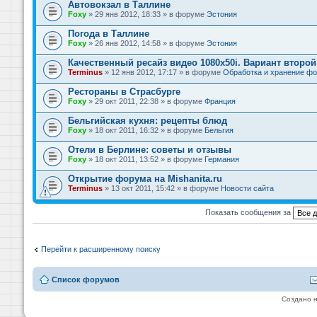
Автовокзал в Таллине
Foxy
» 29 янв 2012, 18:33 » в форуме
Эстония
Погода в Таллине
Foxy
» 26 янв 2012, 14:58 » в форуме
Эстония
Качественный ресайз видео 1080x50i. Вариант второй
Terminus
» 12 янв 2012, 17:17 » в форуме
Обработка и хранение фо
Рестораны в Страсбурге
Foxy
» 29 окт 2011, 22:38 » в форуме
Франция
Бельгийская кухня: рецепты блюд
Foxy
» 18 окт 2011, 16:32 » в форуме
Бельгия
Отели в Берлине: советы и отзывы
Foxy
» 18 окт 2011, 13:52 » в форуме
Германия
Открытие форума на Mishanita.ru
Terminus
» 13 окт 2011, 15:42 » в форуме
Новости сайта
Показать сообщения за
Перейти к расширенному поиску
Список форумов
Создано 