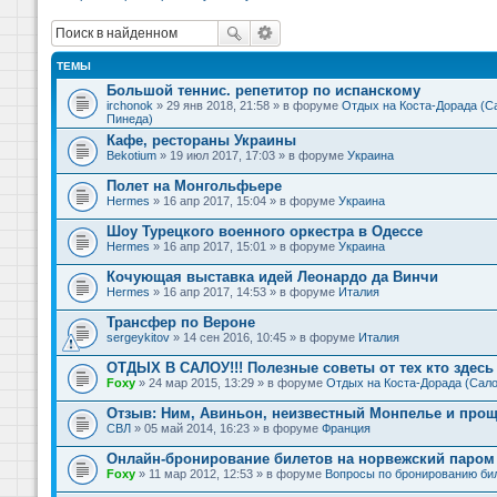
ТЕМЫ
Большой теннис. репетитор по испанскому
irchonok
» 29 янв 2018, 21:58 » в форуме
Отдых на Коста-Дорада (Са
Пинеда)
Кафе, рестораны Украины
Bekotium
» 19 июл 2017, 17:03 » в форуме
Украина
Полет на Монгольфьере
Hermes
» 16 апр 2017, 15:04 » в форуме
Украина
Шоу Турецкого военного оркестра в Одессе
Hermes
» 16 апр 2017, 15:01 » в форуме
Украина
Кочующая выставка идей Леонардо да Винчи
Hermes
» 16 апр 2017, 14:53 » в форуме
Италия
Трансфер по Вероне
sergeykitov
» 14 сен 2016, 10:45 » в форуме
Италия
ОТДЫХ В САЛОУ!!! Полезные советы от тех кто здесь 
Foxy
» 24 мар 2015, 13:29 » в форуме
Отдых на Коста-Дорада (Сало
Отзыв: Ним, Авиньон, неизвестный Монпелье и прощ
СВЛ
» 05 май 2014, 16:23 » в форуме
Франция
Онлайн-бронирование билетов на норвежский паром 
Foxy
» 11 мар 2012, 12:53 » в форуме
Вопросы по бронированию би