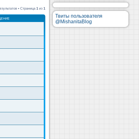
езультатов • Страница
1
из
1
Твиты пользователя
ЩЕНИЕ
@MishanitaBlog