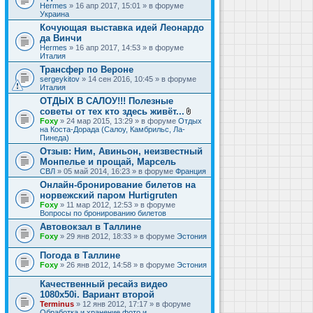
Hermes
» 16 апр 2017, 15:01 » в форуме
Украина
Кочующая выставка идей Леонардо
да Винчи
Hermes
» 16 апр 2017, 14:53 » в форуме
Италия
Трансфер по Вероне
sergeykitov
» 14 сен 2016, 10:45 » в форуме
Италия
ОТДЫХ В САЛОУ!!! Полезные
советы от тех кто здесь живёт...
В
Foxy
» 24 мар 2015, 13:29 » в форуме
Отдых
л
на Коста-Дорада (Салоу, Камбрильс, Ла-
о
Пинеда)
ж
Отзыв: Ним, Авиньон, неизвестный
е
Монпелье и прощай, Марсель
н
и
СВЛ
» 05 май 2014, 16:23 » в форуме
Франция
я
Онлайн-бронирование билетов на
норвежский паром Hurtigruten
Foxy
» 11 мар 2012, 12:53 » в форуме
Вопросы по бронированию билетов
Автовокзал в Таллине
Foxy
» 29 янв 2012, 18:33 » в форуме
Эстония
Погода в Таллине
Foxy
» 26 янв 2012, 14:58 » в форуме
Эстония
Качественный ресайз видео
1080x50i. Вариант второй
Terminus
» 12 янв 2012, 17:17 » в форуме
Обработка и хранение фото и