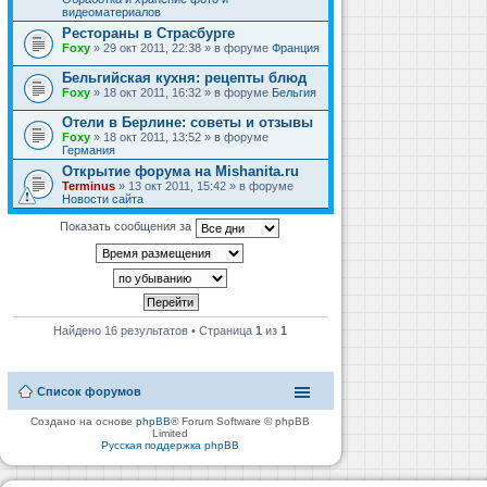
видеоматериалов
Рестораны в Страсбурге
Foxy
» 29 окт 2011, 22:38 » в форуме
Франция
Бельгийская кухня: рецепты блюд
Foxy
» 18 окт 2011, 16:32 » в форуме
Бельгия
Отели в Берлине: советы и отзывы
Foxy
» 18 окт 2011, 13:52 » в форуме
Германия
Открытие форума на Mishanita.ru
Terminus
» 13 окт 2011, 15:42 » в форуме
Новости сайта
Показать сообщения за
Найдено 16 результатов • Страница
1
из
1
Список форумов
Создано на основе
phpBB
® Forum Software © phpBB
Limited
Русская поддержка phpBB