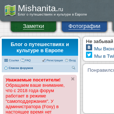
Mishanita.
ru
Блог о путешествиях и культуре в Европе
Заметки
Фотографии
Не забывай 
Блог о путешествиях и
Мы Вкон
культуре в Европе
Мы в Twi
Ссылки
FAQ
Регистрация
Вход
Список форумов
П
Понравилс
ои
Уважаемые посетители!
ск
Обращаем ваше внимание,
что с 2018 года форум
работает в режиме
"самоподдержания". У
администратора (Foxy) в
настоящее время нет