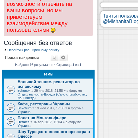
возможности отвечать на
ваши вопросы, но мы
Твиты пользов
приветствуем
@MishanitaBlo
взаимодействие между
пользователями
Сообщения без ответов
Перейти к расширенному поиску
Найдено 16 результатов • Страница
1
из
1
Темы
Большой теннис. репетитор по
испанскому
irchonok
» 29 янв 2018, 21:58 » в форуме
Отдых на Коста-Дорада (Салоу, Камбрильс,
Ла-Пинеда)
Кафе, рестораны Украины
Bekotium
» 19 июл 2017, 17:03 » в форуме
Украина
Полет на Монгольфьере
Hermes
» 16 апр 2017, 15:04 » в форуме
Украина
Шоу Турецкого военного оркестра в
Одессе