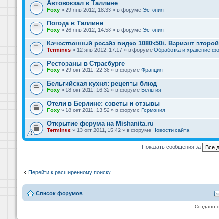
Автовокзал в Таллине
Foxy
» 29 янв 2012, 18:33 » в форуме
Эстония
Погода в Таллине
Foxy
» 26 янв 2012, 14:58 » в форуме
Эстония
Качественный ресайз видео 1080x50i. Вариант второй
Terminus
» 12 янв 2012, 17:17 » в форуме
Обработка и хранение фо
Рестораны в Страсбурге
Foxy
» 29 окт 2011, 22:38 » в форуме
Франция
Бельгийская кухня: рецепты блюд
Foxy
» 18 окт 2011, 16:32 » в форуме
Бельгия
Отели в Берлине: советы и отзывы
Foxy
» 18 окт 2011, 13:52 » в форуме
Германия
Открытие форума на Mishanita.ru
Terminus
» 13 окт 2011, 15:42 » в форуме
Новости сайта
Показать сообщения за
Перейти к расширенному поиску
Список форумов
Создано 