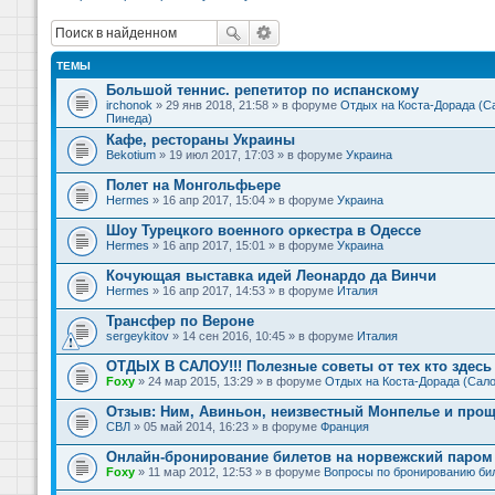
ТЕМЫ
Большой теннис. репетитор по испанскому
irchonok
» 29 янв 2018, 21:58 » в форуме
Отдых на Коста-Дорада (Са
Пинеда)
Кафе, рестораны Украины
Bekotium
» 19 июл 2017, 17:03 » в форуме
Украина
Полет на Монгольфьере
Hermes
» 16 апр 2017, 15:04 » в форуме
Украина
Шоу Турецкого военного оркестра в Одессе
Hermes
» 16 апр 2017, 15:01 » в форуме
Украина
Кочующая выставка идей Леонардо да Винчи
Hermes
» 16 апр 2017, 14:53 » в форуме
Италия
Трансфер по Вероне
sergeykitov
» 14 сен 2016, 10:45 » в форуме
Италия
ОТДЫХ В САЛОУ!!! Полезные советы от тех кто здесь 
Foxy
» 24 мар 2015, 13:29 » в форуме
Отдых на Коста-Дорада (Сало
Отзыв: Ним, Авиньон, неизвестный Монпелье и прощ
СВЛ
» 05 май 2014, 16:23 » в форуме
Франция
Онлайн-бронирование билетов на норвежский паром 
Foxy
» 11 мар 2012, 12:53 » в форуме
Вопросы по бронированию би