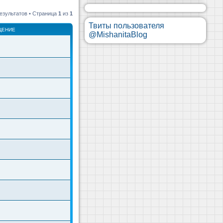
езультатов • Страница
1
из
1
Твиты пользователя
ЩЕНИЕ
@MishanitaBlog