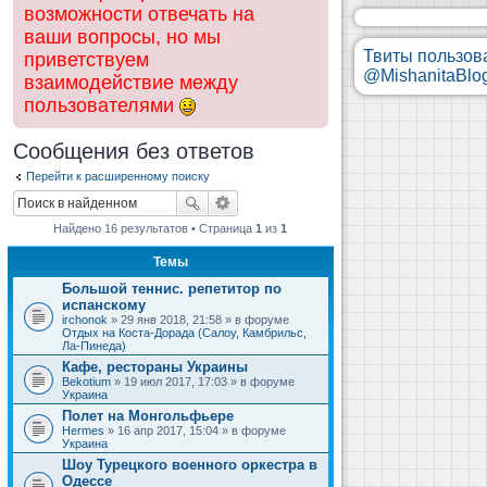
возможности отвечать на
ваши вопросы, но мы
Твиты пользов
приветствуем
@MishanitaBlo
взаимодействие между
пользователями
Сообщения без ответов
Перейти к расширенному поиску
Найдено 16 результатов • Страница
1
из
1
Темы
Большой теннис. репетитор по
испанскому
irchonok
» 29 янв 2018, 21:58 » в форуме
Отдых на Коста-Дорада (Салоу, Камбрильс,
Ла-Пинеда)
Кафе, рестораны Украины
Bekotium
» 19 июл 2017, 17:03 » в форуме
Украина
Полет на Монгольфьере
Hermes
» 16 апр 2017, 15:04 » в форуме
Украина
Шоу Турецкого военного оркестра в
Одессе