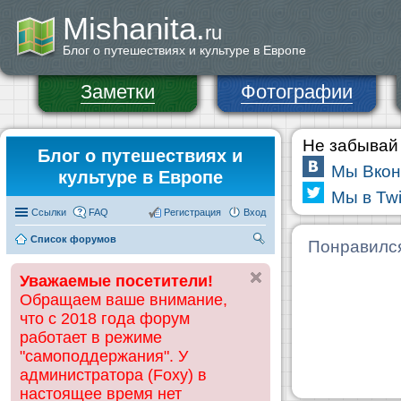
Mishanita.
ru
Блог о путешествиях и культуре в Европе
Заметки
Фотографии
Не забывай 
Блог о путешествиях и
Мы Вкон
культуре в Европе
Мы в Twi
Ссылки
FAQ
Регистрация
Вход
Список форумов
П
Понравилс
ои
Уважаемые посетители!
ск
Обращаем ваше внимание,
что с 2018 года форум
работает в режиме
"самоподдержания". У
администратора (Foxy) в
настоящее время нет