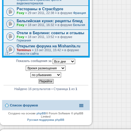
видеоматериалов
Рестораны в Страсбурге
Foxy
» 29 окт 2011, 22:38 » в форуме
Франция
Бельгийская кухня: рецепты блюд
Foxy
» 18 окт 2011, 16:32 » в форуме
Бельгия
Отели в Берлине: советы и отзывы
Foxy
» 18 окт 2011, 13:52 » в форуме
Германия
Открытие форума на Mishanita.ru
Terminus
» 13 окт 2011, 15:42 » в форуме
Новости сайта
Показать сообщения за
Найдено 16 результатов • Страница
1
из
1
Список форумов
Создано на основе
phpBB
® Forum Software © phpBB
Limited
Русская поддержка phpBB