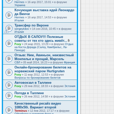
Hermes
» 16 апр 2017, 15:01 » в форуме
Украина
Кочующая выставка идей Леонардо
да Винчи
Hermes
» 16 апр 2017, 14:53 » в форуме
Италия
Трансфер по Вероне
sergeykitov
» 14 сен 2016, 10:45 » в форуме
Италия
ОТДЫХ В САЛОУ!!! Полезные
советы от тех кто здесь живёт...
В
Foxy
» 24 мар 2015, 13:29 » в форуме
Отдых
л
на Коста-Дорада (Салоу, Камбрильс, Ла-
о
Пинеда)
ж
Отзыв: Ним, Авиньон, неизвестный
е
Монпелье и прощай, Марсель
н
и
СВЛ
» 05 май 2014, 16:23 » в форуме
Франция
я
Онлайн-бронирование билетов на
норвежский паром Hurtigruten
Foxy
» 11 мар 2012, 12:53 » в форуме
Вопросы по бронированию билетов
Автовокзал в Таллине
Foxy
» 29 янв 2012, 18:33 » в форуме
Эстония
Погода в Таллине
Foxy
» 26 янв 2012, 14:58 » в форуме
Эстония
Качественный ресайз видео
1080x50i. Вариант второй
Terminus
» 12 янв 2012, 17:17 » в форуме
Обработка и хранение фото и