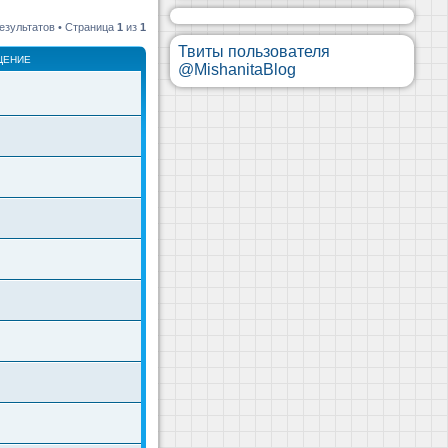
езультатов • Страница
1
из
1
Твиты пользователя
ЩЕНИЕ
@MishanitaBlog