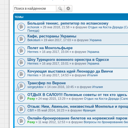
ТЕМЫ
Большой теннис. репетитор по испанскому
irchonok
» 29 янв 2018, 21:58 » в форуме
Отдых на Коста-Дорада (Са
Пинеда)
Кафе, рестораны Украины
Bekotium
» 19 июл 2017, 17:03 » в форуме
Украина
Полет на Монгольфьере
Hermes
» 16 апр 2017, 15:04 » в форуме
Украина
Шоу Турецкого военного оркестра в Одессе
Hermes
» 16 апр 2017, 15:01 » в форуме
Украина
Кочующая выставка идей Леонардо да Винчи
Hermes
» 16 апр 2017, 14:53 » в форуме
Италия
Трансфер по Вероне
sergeykitov
» 14 сен 2016, 10:45 » в форуме
Италия
ОТДЫХ В САЛОУ!!! Полезные советы от тех кто здесь 
Foxy
» 24 мар 2015, 13:29 » в форуме
Отдых на Коста-Дорада (Сало
Отзыв: Ним, Авиньон, неизвестный Монпелье и прощ
СВЛ
» 05 май 2014, 16:23 » в форуме
Франция
Онлайн-бронирование билетов на норвежский паром 
Foxy
» 11 мар 2012, 12:53 » в форуме
Вопросы по бронированию би