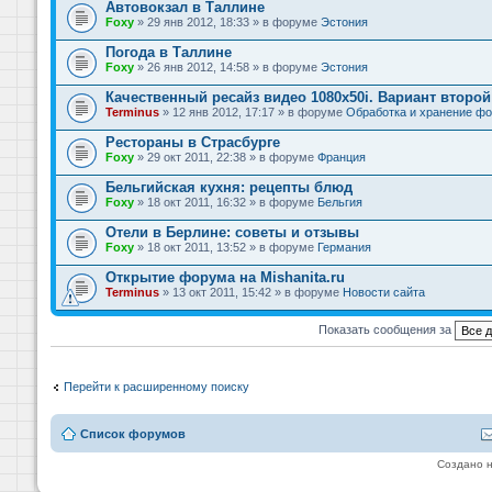
Автовокзал в Таллине
Foxy
» 29 янв 2012, 18:33 » в форуме
Эстония
Погода в Таллине
Foxy
» 26 янв 2012, 14:58 » в форуме
Эстония
Качественный ресайз видео 1080x50i. Вариант второй
Terminus
» 12 янв 2012, 17:17 » в форуме
Обработка и хранение фо
Рестораны в Страсбурге
Foxy
» 29 окт 2011, 22:38 » в форуме
Франция
Бельгийская кухня: рецепты блюд
Foxy
» 18 окт 2011, 16:32 » в форуме
Бельгия
Отели в Берлине: советы и отзывы
Foxy
» 18 окт 2011, 13:52 » в форуме
Германия
Открытие форума на Mishanita.ru
Terminus
» 13 окт 2011, 15:42 » в форуме
Новости сайта
Показать сообщения за
Перейти к расширенному поиску
Список форумов
Создано 