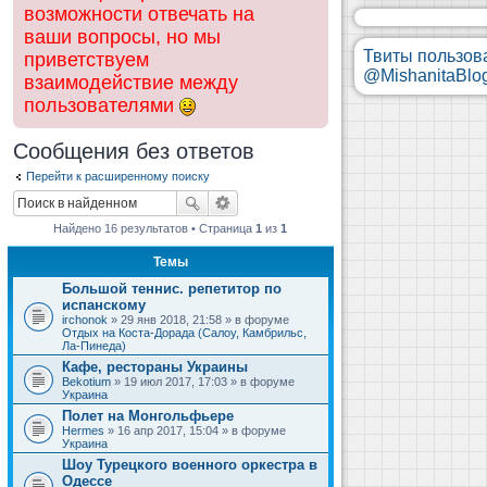
возможности отвечать на
ваши вопросы, но мы
Твиты пользов
приветствуем
@MishanitaBlo
взаимодействие между
пользователями
Сообщения без ответов
Перейти к расширенному поиску
Найдено 16 результатов • Страница
1
из
1
Темы
Большой теннис. репетитор по
испанскому
irchonok
» 29 янв 2018, 21:58 » в форуме
Отдых на Коста-Дорада (Салоу, Камбрильс,
Ла-Пинеда)
Кафе, рестораны Украины
Bekotium
» 19 июл 2017, 17:03 » в форуме
Украина
Полет на Монгольфьере
Hermes
» 16 апр 2017, 15:04 » в форуме
Украина
Шоу Турецкого военного оркестра в
Одессе