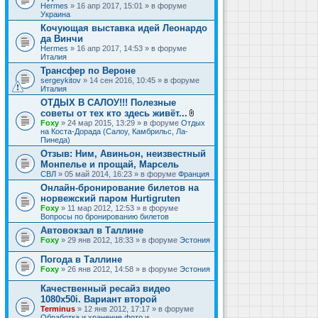
Hermes
» 16 апр 2017, 15:01 » в форуме
Украина
Кочующая выставка идей Леонардо
да Винчи
Hermes
» 16 апр 2017, 14:53 » в форуме
Италия
Трансфер по Вероне
sergeykitov
» 14 сен 2016, 10:45 » в форуме
Италия
ОТДЫХ В САЛОУ!!! Полезные
советы от тех кто здесь живёт...
В
Foxy
» 24 мар 2015, 13:29 » в форуме
Отдых
л
на Коста-Дорада (Салоу, Камбрильс, Ла-
о
Пинеда)
ж
Отзыв: Ним, Авиньон, неизвестный
е
Монпелье и прощай, Марсель
н
и
СВЛ
» 05 май 2014, 16:23 » в форуме
Франция
я
Онлайн-бронирование билетов на
норвежский паром Hurtigruten
Foxy
» 11 мар 2012, 12:53 » в форуме
Вопросы по бронированию билетов
Автовокзал в Таллине
Foxy
» 29 янв 2012, 18:33 » в форуме
Эстония
Погода в Таллине
Foxy
» 26 янв 2012, 14:58 » в форуме
Эстония
Качественный ресайз видео
1080x50i. Вариант второй
Terminus
» 12 янв 2012, 17:17 » в форуме
Обработка и хранение фото и