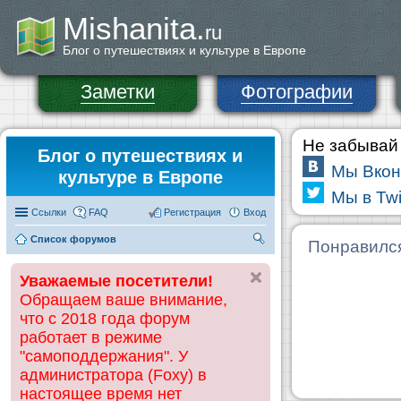
Mishanita.
ru
Блог о путешествиях и культуре в Европе
Заметки
Фотографии
Не забывай 
Блог о путешествиях и
Мы Вкон
культуре в Европе
Мы в Twi
Ссылки
FAQ
Регистрация
Вход
Список форумов
П
Понравилс
ои
Уважаемые посетители!
ск
Обращаем ваше внимание,
что с 2018 года форум
работает в режиме
"самоподдержания". У
администратора (Foxy) в
настоящее время нет