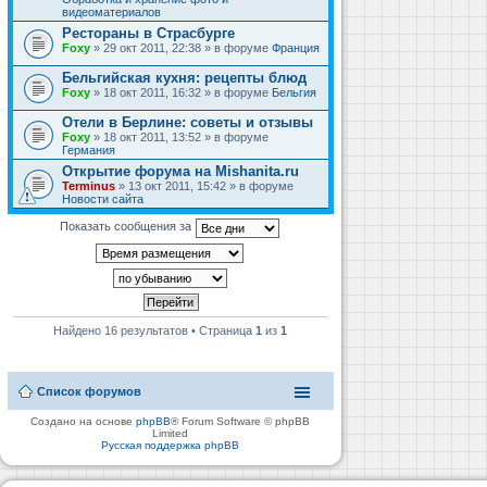
видеоматериалов
Рестораны в Страсбурге
Foxy
» 29 окт 2011, 22:38 » в форуме
Франция
Бельгийская кухня: рецепты блюд
Foxy
» 18 окт 2011, 16:32 » в форуме
Бельгия
Отели в Берлине: советы и отзывы
Foxy
» 18 окт 2011, 13:52 » в форуме
Германия
Открытие форума на Mishanita.ru
Terminus
» 13 окт 2011, 15:42 » в форуме
Новости сайта
Показать сообщения за
Найдено 16 результатов • Страница
1
из
1
Список форумов
Создано на основе
phpBB
® Forum Software © phpBB
Limited
Русская поддержка phpBB