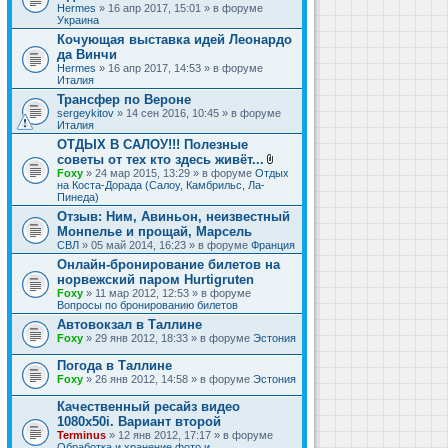
Hermes
» 16 апр 2017, 15:01 » в форуме
Украина
Кочующая выставка идей Леонардо
да Винчи
Hermes
» 16 апр 2017, 14:53 » в форуме
Италия
Трансфер по Вероне
sergeykitov
» 14 сен 2016, 10:45 » в форуме
Италия
ОТДЫХ В САЛОУ!!! Полезные
советы от тех кто здесь живёт...
В
Foxy
» 24 мар 2015, 13:29 » в форуме
Отдых
л
на Коста-Дорада (Салоу, Камбрильс, Ла-
о
Пинеда)
ж
Отзыв: Ним, Авиньон, неизвестный
е
Монпелье и прощай, Марсель
н
и
СВЛ
» 05 май 2014, 16:23 » в форуме
Франция
я
Онлайн-бронирование билетов на
норвежский паром Hurtigruten
Foxy
» 11 мар 2012, 12:53 » в форуме
Вопросы по бронированию билетов
Автовокзал в Таллине
Foxy
» 29 янв 2012, 18:33 » в форуме
Эстония
Погода в Таллине
Foxy
» 26 янв 2012, 14:58 » в форуме
Эстония
Качественный ресайз видео
1080x50i. Вариант второй
Terminus
» 12 янв 2012, 17:17 » в форуме
Обработка и хранение фото и