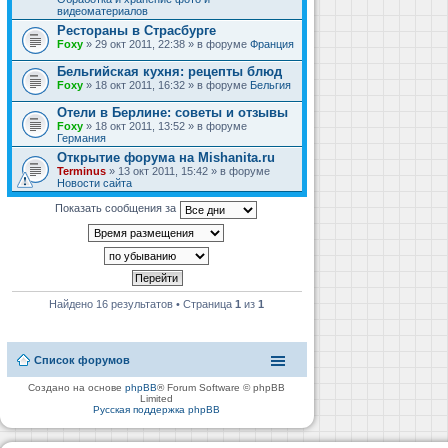
видеоматериалов
Рестораны в Страсбурге
Foxy
» 29 окт 2011, 22:38 » в форуме
Франция
Бельгийская кухня: рецепты блюд
Foxy
» 18 окт 2011, 16:32 » в форуме
Бельгия
Отели в Берлине: советы и отзывы
Foxy
» 18 окт 2011, 13:52 » в форуме
Германия
Открытие форума на Mishanita.ru
Terminus
» 13 окт 2011, 15:42 » в форуме
Новости сайта
Показать сообщения за
Найдено 16 результатов • Страница
1
из
1
Список форумов
Создано на основе
phpBB
® Forum Software © phpBB
Limited
Русская поддержка phpBB