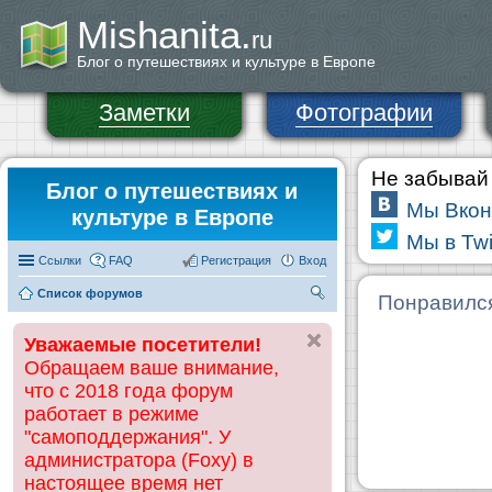
Mishanita.
ru
Блог о путешествиях и культуре в Европе
Заметки
Фотографии
Не забывай 
Блог о путешествиях и
Мы Вкон
культуре в Европе
Мы в Twi
Ссылки
FAQ
Регистрация
Вход
Список форумов
П
Понравилс
ои
Уважаемые посетители!
ск
Обращаем ваше внимание,
что с 2018 года форум
работает в режиме
"самоподдержания". У
администратора (Foxy) в
настоящее время нет