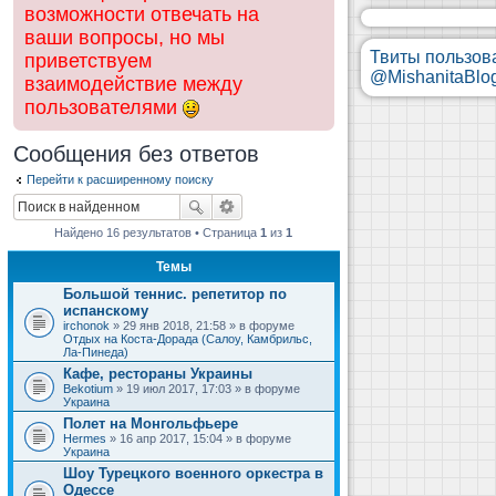
возможности отвечать на
ваши вопросы, но мы
Твиты пользов
приветствуем
@MishanitaBlo
взаимодействие между
пользователями
Сообщения без ответов
Перейти к расширенному поиску
Найдено 16 результатов • Страница
1
из
1
Темы
Большой теннис. репетитор по
испанскому
irchonok
» 29 янв 2018, 21:58 » в форуме
Отдых на Коста-Дорада (Салоу, Камбрильс,
Ла-Пинеда)
Кафе, рестораны Украины
Bekotium
» 19 июл 2017, 17:03 » в форуме
Украина
Полет на Монгольфьере
Hermes
» 16 апр 2017, 15:04 » в форуме
Украина
Шоу Турецкого военного оркестра в
Одессе