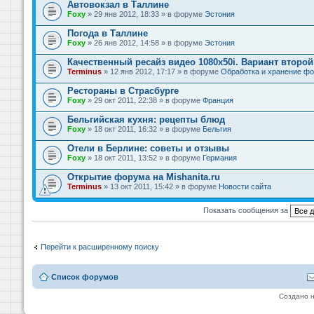
Автовокзал в Таллине
Foxy
» 29 янв 2012, 18:33 » в форуме
Эстония
Погода в Таллине
Foxy
» 26 янв 2012, 14:58 » в форуме
Эстония
Качественный ресайз видео 1080x50i. Вариант второй
Terminus
» 12 янв 2012, 17:17 » в форуме
Обработка и хранение фо
Рестораны в Страсбурге
Foxy
» 29 окт 2011, 22:38 » в форуме
Франция
Бельгийская кухня: рецепты блюд
Foxy
» 18 окт 2011, 16:32 » в форуме
Бельгия
Отели в Берлине: советы и отзывы
Foxy
» 18 окт 2011, 13:52 » в форуме
Германия
Открытие форума на Mishanita.ru
Terminus
» 13 окт 2011, 15:42 » в форуме
Новости сайта
Показать сообщения за
Перейти к расширенному поиску
Список форумов
Создано 