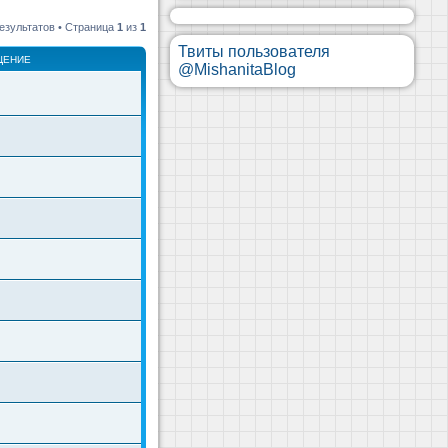
езультатов • Страница
1
из
1
Твиты пользователя
ЩЕНИЕ
@MishanitaBlog