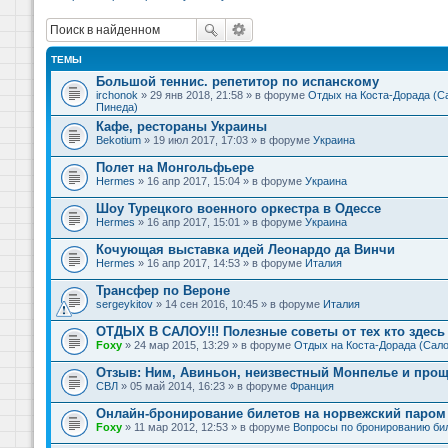
ТЕМЫ
Большой теннис. репетитор по испанскому
irchonok
» 29 янв 2018, 21:58 » в форуме
Отдых на Коста-Дорада (Са
Пинеда)
Кафе, рестораны Украины
Bekotium
» 19 июл 2017, 17:03 » в форуме
Украина
Полет на Монгольфьере
Hermes
» 16 апр 2017, 15:04 » в форуме
Украина
Шоу Турецкого военного оркестра в Одессе
Hermes
» 16 апр 2017, 15:01 » в форуме
Украина
Кочующая выставка идей Леонардо да Винчи
Hermes
» 16 апр 2017, 14:53 » в форуме
Италия
Трансфер по Вероне
sergeykitov
» 14 сен 2016, 10:45 » в форуме
Италия
ОТДЫХ В САЛОУ!!! Полезные советы от тех кто здесь 
Foxy
» 24 мар 2015, 13:29 » в форуме
Отдых на Коста-Дорада (Сало
Отзыв: Ним, Авиньон, неизвестный Монпелье и прощ
СВЛ
» 05 май 2014, 16:23 » в форуме
Франция
Онлайн-бронирование билетов на норвежский паром 
Foxy
» 11 мар 2012, 12:53 » в форуме
Вопросы по бронированию би