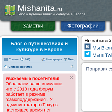
Mishanita.
ru
Блог о путешествиях и культуре в Европе
Заметки
Фотографии
Не забывай 
Блог о путешествиях и
Мы Вкон
культуре в Европе
Мы в Twi
Ссылки
FAQ
Регистрация
Вход
Список форумов
П
Понравилс
ои
Уважаемые посетители!
ск
Обращаем ваше внимание,
что с 2018 года форум
работает в режиме
"самоподдержания". У
администратора (Foxy) в
настоящее время нет