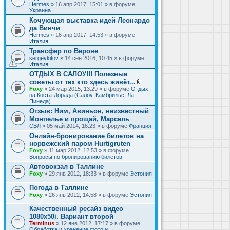
Hermes
» 16 апр 2017, 15:01 » в форуме
Украина
Кочующая выставка идей Леонардо
да Винчи
Hermes
» 16 апр 2017, 14:53 » в форуме
Италия
Трансфер по Вероне
sergeykitov
» 14 сен 2016, 10:45 » в форуме
Италия
ОТДЫХ В САЛОУ!!! Полезные
советы от тех кто здесь живёт...
В
Foxy
» 24 мар 2015, 13:29 » в форуме
Отдых
л
на Коста-Дорада (Салоу, Камбрильс, Ла-
о
Пинеда)
ж
Отзыв: Ним, Авиньон, неизвестный
е
Монпелье и прощай, Марсель
н
и
СВЛ
» 05 май 2014, 16:23 » в форуме
Франция
я
Онлайн-бронирование билетов на
норвежский паром Hurtigruten
Foxy
» 11 мар 2012, 12:53 » в форуме
Вопросы по бронированию билетов
Автовокзал в Таллине
Foxy
» 29 янв 2012, 18:33 » в форуме
Эстония
Погода в Таллине
Foxy
» 26 янв 2012, 14:58 » в форуме
Эстония
Качественный ресайз видео
1080x50i. Вариант второй
Terminus
» 12 янв 2012, 17:17 » в форуме
Обработка и хранение фото и