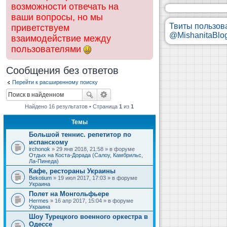
возможности отвечать на
ваши вопросы, но мы
Твиты пользов
приветствуем
@MishanitaBlo
взаимодействие между
пользователями
Сообщения без ответов
Перейти к расширенному поиску
Найдено 16 результатов • Страница
1
из
1
Темы
Большой теннис. репетитор по
испанскому
irchonok
» 29 янв 2018, 21:58 » в форуме
Отдых на Коста-Дорада (Салоу, Камбрильс,
Ла-Пинеда)
Кафе, рестораны Украины
Bekotium
» 19 июл 2017, 17:03 » в форуме
Украина
Полет на Монгольфьере
Hermes
» 16 апр 2017, 15:04 » в форуме
Украина
Шоу Турецкого военного оркестра в
Одессе