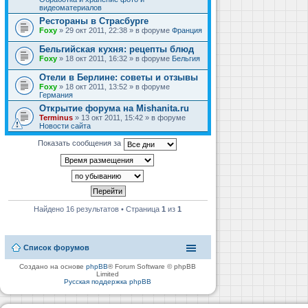
видеоматериалов
Рестораны в Страсбурге
Foxy
» 29 окт 2011, 22:38 » в форуме
Франция
Бельгийская кухня: рецепты блюд
Foxy
» 18 окт 2011, 16:32 » в форуме
Бельгия
Отели в Берлине: советы и отзывы
Foxy
» 18 окт 2011, 13:52 » в форуме
Германия
Открытие форума на Mishanita.ru
Terminus
» 13 окт 2011, 15:42 » в форуме
Новости сайта
Показать сообщения за
Найдено 16 результатов • Страница
1
из
1
Список форумов
Создано на основе
phpBB
® Forum Software © phpBB
Limited
Русская поддержка phpBB