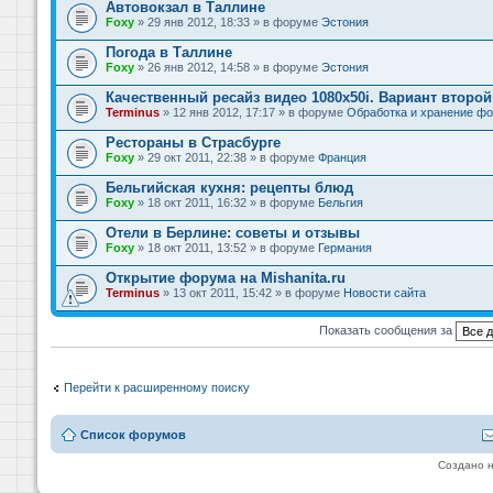
Автовокзал в Таллине
Foxy
» 29 янв 2012, 18:33 » в форуме
Эстония
Погода в Таллине
Foxy
» 26 янв 2012, 14:58 » в форуме
Эстония
Качественный ресайз видео 1080x50i. Вариант второй
Terminus
» 12 янв 2012, 17:17 » в форуме
Обработка и хранение фо
Рестораны в Страсбурге
Foxy
» 29 окт 2011, 22:38 » в форуме
Франция
Бельгийская кухня: рецепты блюд
Foxy
» 18 окт 2011, 16:32 » в форуме
Бельгия
Отели в Берлине: советы и отзывы
Foxy
» 18 окт 2011, 13:52 » в форуме
Германия
Открытие форума на Mishanita.ru
Terminus
» 13 окт 2011, 15:42 » в форуме
Новости сайта
Показать сообщения за
Перейти к расширенному поиску
Список форумов
Создано 