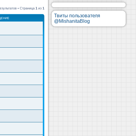
езультатов • Страница
1
из
1
Твиты пользователя
ЩЕНИЕ
@MishanitaBlog