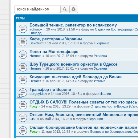
ТЕМЫ
Большой теннис. репетитор по испанскому
irchonok
» 29 янв 2018, 21:58 » в форуме
Отдых на Коста-Дорада (Са
Пинеда)
Кафе, рестораны Украины
Bekotium
» 19 июл 2017, 17:03 » в форуме
Украина
Полет на Монгольфьере
Hermes
» 16 апр 2017, 15:04 » в форуме
Украина
Шоу Турецкого военного оркестра в Одессе
Hermes
» 16 апр 2017, 15:01 » в форуме
Украина
Кочующая выставка идей Леонардо да Винчи
Hermes
» 16 апр 2017, 14:53 » в форуме
Италия
Трансфер по Вероне
sergeykitov
» 14 сен 2016, 10:45 » в форуме
Италия
ОТДЫХ В САЛОУ!!! Полезные советы от тех кто здесь 
Foxy
» 24 мар 2015, 13:29 » в форуме
Отдых на Коста-Дорада (Сало
Отзыв: Ним, Авиньон, неизвестный Монпелье и прощ
СВЛ
» 05 май 2014, 16:23 » в форуме
Франция
Онлайн-бронирование билетов на норвежский паром 
Foxy
» 11 мар 2012, 12:53 » в форуме
Вопросы по бронированию би