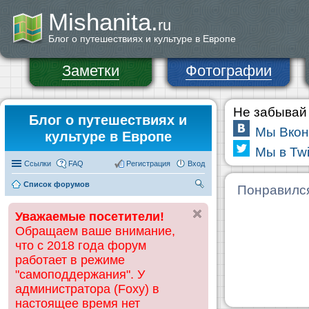
Mishanita.
ru
Блог о путешествиях и культуре в Европе
Заметки
Фотографии
Не забывай 
Блог о путешествиях и
Мы Вкон
культуре в Европе
Мы в Twi
Ссылки
FAQ
Регистрация
Вход
Список форумов
П
Понравилс
ои
Уважаемые посетители!
ск
Обращаем ваше внимание,
что с 2018 года форум
работает в режиме
"самоподдержания". У
администратора (Foxy) в
настоящее время нет