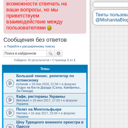
возможности отвечать на
ваши вопросы, но мы
Твиты пользов
приветствуем
@MishanitaBlo
взаимодействие между
пользователями
Сообщения без ответов
Перейти к расширенному поиску
Найдено 16 результатов • Страница
1
из
1
Темы
Большой теннис. репетитор по
испанскому
irchonok
» 29 янв 2018, 21:58 » в форуме
Отдых на Коста-Дорада (Салоу, Камбрильс,
Ла-Пинеда)
Кафе, рестораны Украины
Bekotium
» 19 июл 2017, 17:03 » в форуме
Украина
Полет на Монгольфьере
Hermes
» 16 апр 2017, 15:04 » в форуме
Украина
Шоу Турецкого военного оркестра в
Одессе