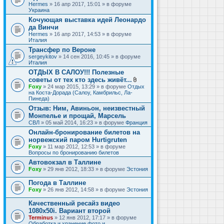
Hermes
» 16 апр 2017, 15:01 » в форуме
Украина
Кочующая выставка идей Леонардо
да Винчи
Hermes
» 16 апр 2017, 14:53 » в форуме
Италия
Трансфер по Вероне
sergeykitov
» 14 сен 2016, 10:45 » в форуме
Италия
ОТДЫХ В САЛОУ!!! Полезные
советы от тех кто здесь живёт...
В
Foxy
» 24 мар 2015, 13:29 » в форуме
Отдых
л
на Коста-Дорада (Салоу, Камбрильс, Ла-
о
Пинеда)
ж
Отзыв: Ним, Авиньон, неизвестный
е
Монпелье и прощай, Марсель
н
и
СВЛ
» 05 май 2014, 16:23 » в форуме
Франция
я
Онлайн-бронирование билетов на
норвежский паром Hurtigruten
Foxy
» 11 мар 2012, 12:53 » в форуме
Вопросы по бронированию билетов
Автовокзал в Таллине
Foxy
» 29 янв 2012, 18:33 » в форуме
Эстония
Погода в Таллине
Foxy
» 26 янв 2012, 14:58 » в форуме
Эстония
Качественный ресайз видео
1080x50i. Вариант второй
Terminus
» 12 янв 2012, 17:17 » в форуме
Обработка и хранение фото и