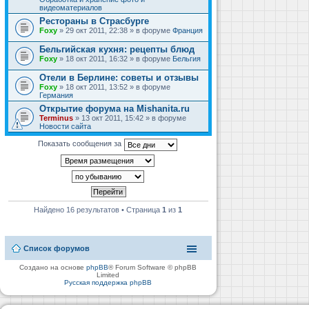
видеоматериалов
Рестораны в Страсбурге
Foxy
» 29 окт 2011, 22:38 » в форуме
Франция
Бельгийская кухня: рецепты блюд
Foxy
» 18 окт 2011, 16:32 » в форуме
Бельгия
Отели в Берлине: советы и отзывы
Foxy
» 18 окт 2011, 13:52 » в форуме
Германия
Открытие форума на Mishanita.ru
Terminus
» 13 окт 2011, 15:42 » в форуме
Новости сайта
Показать сообщения за
Найдено 16 результатов • Страница
1
из
1
Список форумов
Создано на основе
phpBB
® Forum Software © phpBB
Limited
Русская поддержка phpBB