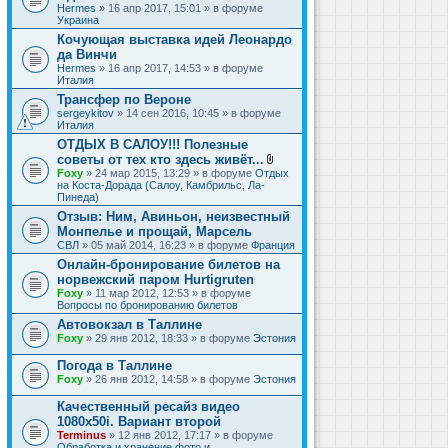
Hermes
» 16 апр 2017, 15:01 » в форуме
Украина
Кочующая выставка идей Леонардо
да Винчи
Hermes
» 16 апр 2017, 14:53 » в форуме
Италия
Трансфер по Вероне
sergeykitov
» 14 сен 2016, 10:45 » в форуме
Италия
ОТДЫХ В САЛОУ!!! Полезные
советы от тех кто здесь живёт...
В
Foxy
» 24 мар 2015, 13:29 » в форуме
Отдых
л
на Коста-Дорада (Салоу, Камбрильс, Ла-
о
Пинеда)
ж
Отзыв: Ним, Авиньон, неизвестный
е
Монпелье и прощай, Марсель
н
и
СВЛ
» 05 май 2014, 16:23 » в форуме
Франция
я
Онлайн-бронирование билетов на
норвежский паром Hurtigruten
Foxy
» 11 мар 2012, 12:53 » в форуме
Вопросы по бронированию билетов
Автовокзал в Таллине
Foxy
» 29 янв 2012, 18:33 » в форуме
Эстония
Погода в Таллине
Foxy
» 26 янв 2012, 14:58 » в форуме
Эстония
Качественный ресайз видео
1080x50i. Вариант второй
Terminus
» 12 янв 2012, 17:17 » в форуме
Обработка и хранение фото и