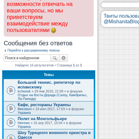
возможности отвечать на
ваши вопросы, но мы
Твиты пользов
приветствуем
@MishanitaBlo
взаимодействие между
пользователями
Сообщения без ответов
Перейти к расширенному поиску
Найдено 16 результатов • Страница
1
из
1
Темы
Большой теннис. репетитор по
испанскому
irchonok
» 29 янв 2018, 21:58 » в форуме
Отдых на Коста-Дорада (Салоу, Камбрильс,
Ла-Пинеда)
Кафе, рестораны Украины
Bekotium
» 19 июл 2017, 17:03 » в форуме
Украина
Полет на Монгольфьере
Hermes
» 16 апр 2017, 15:04 » в форуме
Украина
Шоу Турецкого военного оркестра в
Одессе