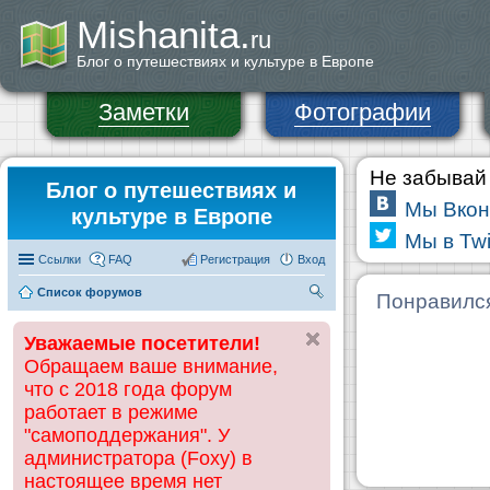
Mishanita.
ru
Блог о путешествиях и культуре в Европе
Заметки
Фотографии
Не забывай 
Блог о путешествиях и
Мы Вкон
культуре в Европе
Мы в Twi
Ссылки
FAQ
Регистрация
Вход
Список форумов
П
Понравилс
ои
Уважаемые посетители!
ск
Обращаем ваше внимание,
что с 2018 года форум
работает в режиме
"самоподдержания". У
администратора (Foxy) в
настоящее время нет