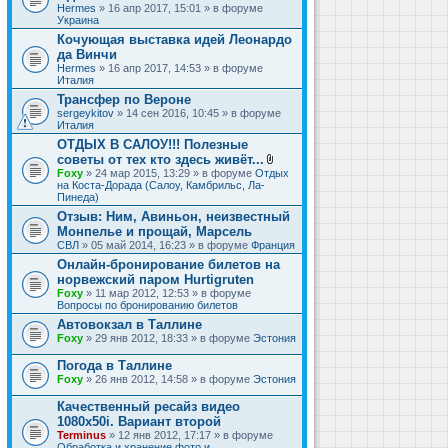
Hermes
» 16 апр 2017, 15:01 » в форуме
Украина
Кочующая выставка идей Леонардо
да Винчи
Hermes
» 16 апр 2017, 14:53 » в форуме
Италия
Трансфер по Вероне
sergeykitov
» 14 сен 2016, 10:45 » в форуме
Италия
ОТДЫХ В САЛОУ!!! Полезные
советы от тех кто здесь живёт...
В
Foxy
» 24 мар 2015, 13:29 » в форуме
Отдых
л
на Коста-Дорада (Салоу, Камбрильс, Ла-
о
Пинеда)
ж
Отзыв: Ним, Авиньон, неизвестный
е
Монпелье и прощай, Марсель
н
и
СВЛ
» 05 май 2014, 16:23 » в форуме
Франция
я
Онлайн-бронирование билетов на
норвежский паром Hurtigruten
Foxy
» 11 мар 2012, 12:53 » в форуме
Вопросы по бронированию билетов
Автовокзал в Таллине
Foxy
» 29 янв 2012, 18:33 » в форуме
Эстония
Погода в Таллине
Foxy
» 26 янв 2012, 14:58 » в форуме
Эстония
Качественный ресайз видео
1080x50i. Вариант второй
Terminus
» 12 янв 2012, 17:17 » в форуме
Обработка и хранение фото и