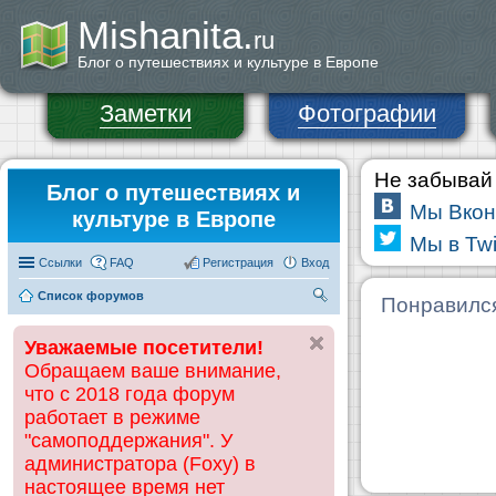
Mishanita.
ru
Блог о путешествиях и культуре в Европе
Заметки
Фотографии
Не забывай 
Блог о путешествиях и
Мы Вкон
культуре в Европе
Мы в Twi
Ссылки
FAQ
Регистрация
Вход
Список форумов
П
Понравилс
ои
Уважаемые посетители!
ск
Обращаем ваше внимание,
что с 2018 года форум
работает в режиме
"самоподдержания". У
администратора (Foxy) в
настоящее время нет