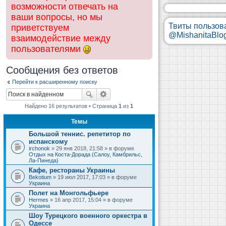
возможности отвечать на
ваши вопросы, но мы
Твиты пользов
приветствуем
@MishanitaBlo
взаимодействие между
пользователями
Сообщения без ответов
Перейти к расширенному поиску
Найдено 16 результатов • Страница
1
из
1
Темы
Большой теннис. репетитор по
испанскому
irchonok
» 29 янв 2018, 21:58 » в форуме
Отдых на Коста-Дорада (Салоу, Камбрильс,
Ла-Пинеда)
Кафе, рестораны Украины
Bekotium
» 19 июл 2017, 17:03 » в форуме
Украина
Полет на Монгольфьере
Hermes
» 16 апр 2017, 15:04 » в форуме
Украина
Шоу Турецкого военного оркестра в
Одессе