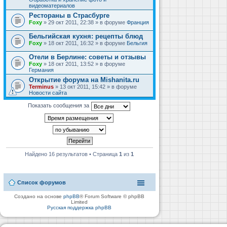
видеоматериалов
Рестораны в Страсбурге
Foxy
» 29 окт 2011, 22:38 » в форуме
Франция
Бельгийская кухня: рецепты блюд
Foxy
» 18 окт 2011, 16:32 » в форуме
Бельгия
Отели в Берлине: советы и отзывы
Foxy
» 18 окт 2011, 13:52 » в форуме
Германия
Открытие форума на Mishanita.ru
Terminus
» 13 окт 2011, 15:42 » в форуме
Новости сайта
Показать сообщения за
Найдено 16 результатов • Страница
1
из
1
Список форумов
Создано на основе
phpBB
® Forum Software © phpBB
Limited
Русская поддержка phpBB