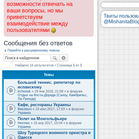
возможности отвечать на
ваши вопросы, но мы
Твиты пользов
приветствуем
@MishanitaBlo
взаимодействие между
пользователями
Сообщения без ответов
Перейти к расширенному поиску
Найдено 16 результатов • Страница
1
из
1
Темы
Большой теннис. репетитор по
испанскому
irchonok
» 29 янв 2018, 21:58 » в форуме
Отдых на Коста-Дорада (Салоу, Камбрильс,
Ла-Пинеда)
Кафе, рестораны Украины
Bekotium
» 19 июл 2017, 17:03 » в форуме
Украина
Полет на Монгольфьере
Hermes
» 16 апр 2017, 15:04 » в форуме
Украина
Шоу Турецкого военного оркестра в
Одессе