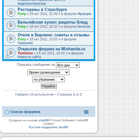
видеоматериалов
Рестораны в Страсбурге
Foxy
» 29 окт 2011, 22:38 » в форуме
Франция
Бельгийская кухня: рецепты блюд
Foxy
» 18 окт 2011, 16:32 » в форуме
Бельгия
Отели в Берлине: советы и отзывы
Foxy
» 18 окт 2011, 13:52 » в форуме
Германия
Открытие форума на Mishanita.ru
Terminus
» 13 окт 2011, 15:42 » в форуме
Новости сайта
Показать сообщения за
Найдено 16 результатов • Страница
1
из
1
Список форумов
Создано на основе
phpBB
® Forum Software © phpBB
Limited
Русская поддержка phpBB