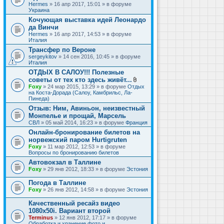
Hermes
» 16 апр 2017, 15:01 » в форуме
Украина
Кочующая выставка идей Леонардо
да Винчи
Hermes
» 16 апр 2017, 14:53 » в форуме
Италия
Трансфер по Вероне
sergeykitov
» 14 сен 2016, 10:45 » в форуме
Италия
ОТДЫХ В САЛОУ!!! Полезные
советы от тех кто здесь живёт...
В
Foxy
» 24 мар 2015, 13:29 » в форуме
Отдых
л
на Коста-Дорада (Салоу, Камбрильс, Ла-
о
Пинеда)
ж
Отзыв: Ним, Авиньон, неизвестный
е
Монпелье и прощай, Марсель
н
и
СВЛ
» 05 май 2014, 16:23 » в форуме
Франция
я
Онлайн-бронирование билетов на
норвежский паром Hurtigruten
Foxy
» 11 мар 2012, 12:53 » в форуме
Вопросы по бронированию билетов
Автовокзал в Таллине
Foxy
» 29 янв 2012, 18:33 » в форуме
Эстония
Погода в Таллине
Foxy
» 26 янв 2012, 14:58 » в форуме
Эстония
Качественный ресайз видео
1080x50i. Вариант второй
Terminus
» 12 янв 2012, 17:17 » в форуме
Обработка и хранение фото и