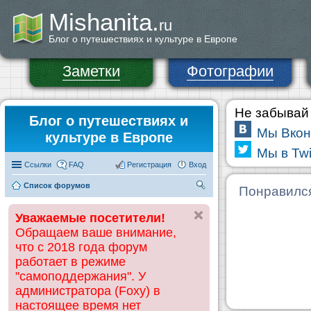
Mishanita.
ru
Блог о путешествиях и культуре в Европе
Заметки
Фотографии
Не забывай 
Блог о путешествиях и
Мы Вкон
культуре в Европе
Мы в Twi
Ссылки
FAQ
Регистрация
Вход
Список форумов
П
Понравилс
ои
Уважаемые посетители!
ск
Обращаем ваше внимание,
что с 2018 года форум
работает в режиме
"самоподдержания". У
администратора (Foxy) в
настоящее время нет