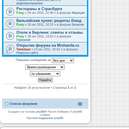
видеоматериалов
Рестораны в Страсбурге
Foxy
» 29 окт 2011, 22:38 » в форуме
Франция
Бельгийская кухня: рецепты блюд
Foxy
» 18 окт 2011, 16:32 » в форуме
Бельгия
Отели в Берлине: советы и отзывы
Foxy
» 18 окт 2011, 13:52 » в форуме
Германия
Открытие форума на Mishanita.ru
Terminus
» 13 окт 2011, 15:42 » в форуме
Новости сайта
Показать сообщения за
Найдено 16 результатов • Страница
1
из
1
Список форумов
Создано на основе
phpBB
® Forum Software © phpBB
Limited
Русская поддержка phpBB