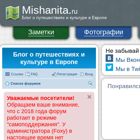
Mishanita.
ru
Блог о путешествиях и культуре в Европе
Заметки
Фотографии
Не забывай 
Блог о путешествиях и
Мы Вкон
культуре в Европе
Мы в Twi
Ссылки
FAQ
Регистрация
Вход
Список форумов
П
Понравилс
ои
Уважаемые посетители!
ск
Обращаем ваше внимание,
что с 2018 года форум
работает в режиме
"самоподдержания". У
администратора (Foxy) в
настоящее время нет