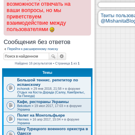
возможности отвечать на
ваши вопросы, но мы
Твиты пользов
приветствуем
@MishanitaBlo
взаимодействие между
пользователями
Сообщения без ответов
Перейти к расширенному поиску
Найдено 16 результатов • Страница
1
из
1
Темы
Большой теннис. репетитор по
испанскому
irchonok
» 29 янв 2018, 21:58 » в форуме
Отдых на Коста-Дорада (Салоу, Камбрильс,
Ла-Пинеда)
Кафе, рестораны Украины
Bekotium
» 19 июл 2017, 17:03 » в форуме
Украина
Полет на Монгольфьере
Hermes
» 16 апр 2017, 15:04 » в форуме
Украина
Шоу Турецкого военного оркестра в
Одессе