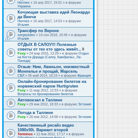
Hermes
» 16 апр 2017, 15:01 » в форуме
Украина
Кочующая выставка идей Леонардо
да Винчи
Hermes
» 16 апр 2017, 14:53 » в форуме
Италия
Трансфер по Вероне
sergeykitov
» 14 сен 2016, 10:45 » в форуме
Италия
ОТДЫХ В САЛОУ!!! Полезные
советы от тех кто здесь живёт...
В
Foxy
» 24 мар 2015, 13:29 » в форуме
Отдых
л
на Коста-Дорада (Салоу, Камбрильс, Ла-
о
Пинеда)
ж
Отзыв: Ним, Авиньон, неизвестный
е
Монпелье и прощай, Марсель
н
и
СВЛ
» 05 май 2014, 16:23 » в форуме
Франция
я
Онлайн-бронирование билетов на
норвежский паром Hurtigruten
Foxy
» 11 мар 2012, 12:53 » в форуме
Вопросы по бронированию билетов
Автовокзал в Таллине
Foxy
» 29 янв 2012, 18:33 » в форуме
Эстония
Погода в Таллине
Foxy
» 26 янв 2012, 14:58 » в форуме
Эстония
Качественный ресайз видео
1080x50i. Вариант второй
Terminus
» 12 янв 2012, 17:17 » в форуме
Обработка и хранение фото и