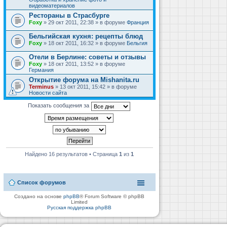
видеоматериалов
Рестораны в Страсбурге
Foxy
» 29 окт 2011, 22:38 » в форуме
Франция
Бельгийская кухня: рецепты блюд
Foxy
» 18 окт 2011, 16:32 » в форуме
Бельгия
Отели в Берлине: советы и отзывы
Foxy
» 18 окт 2011, 13:52 » в форуме
Германия
Открытие форума на Mishanita.ru
Terminus
» 13 окт 2011, 15:42 » в форуме
Новости сайта
Показать сообщения за
Найдено 16 результатов • Страница
1
из
1
Список форумов
Создано на основе
phpBB
® Forum Software © phpBB
Limited
Русская поддержка phpBB