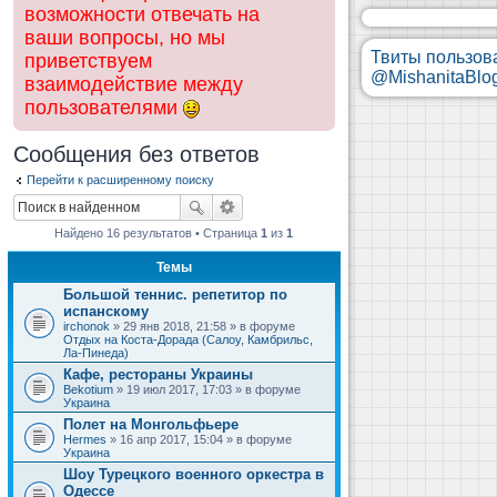
возможности отвечать на
ваши вопросы, но мы
Твиты пользов
приветствуем
@MishanitaBlo
взаимодействие между
пользователями
Сообщения без ответов
Перейти к расширенному поиску
Найдено 16 результатов • Страница
1
из
1
Темы
Большой теннис. репетитор по
испанскому
irchonok
» 29 янв 2018, 21:58 » в форуме
Отдых на Коста-Дорада (Салоу, Камбрильс,
Ла-Пинеда)
Кафе, рестораны Украины
Bekotium
» 19 июл 2017, 17:03 » в форуме
Украина
Полет на Монгольфьере
Hermes
» 16 апр 2017, 15:04 » в форуме
Украина
Шоу Турецкого военного оркестра в
Одессе