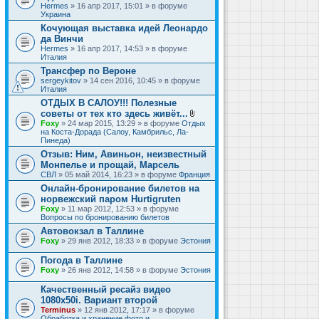
Hermes
» 16 апр 2017, 15:01 » в форуме
Украина
Кочующая выставка идей Леонардо
да Винчи
Hermes
» 16 апр 2017, 14:53 » в форуме
Италия
Трансфер по Вероне
sergeykitov
» 14 сен 2016, 10:45 » в форуме
Италия
ОТДЫХ В САЛОУ!!! Полезные
советы от тех кто здесь живёт...
В
Foxy
» 24 мар 2015, 13:29 » в форуме
Отдых
л
на Коста-Дорада (Салоу, Камбрильс, Ла-
о
Пинеда)
ж
Отзыв: Ним, Авиньон, неизвестный
е
Монпелье и прощай, Марсель
н
и
СВЛ
» 05 май 2014, 16:23 » в форуме
Франция
я
Онлайн-бронирование билетов на
норвежский паром Hurtigruten
Foxy
» 11 мар 2012, 12:53 » в форуме
Вопросы по бронированию билетов
Автовокзал в Таллине
Foxy
» 29 янв 2012, 18:33 » в форуме
Эстония
Погода в Таллине
Foxy
» 26 янв 2012, 14:58 » в форуме
Эстония
Качественный ресайз видео
1080x50i. Вариант второй
Terminus
» 12 янв 2012, 17:17 » в форуме
Обработка и хранение фото и