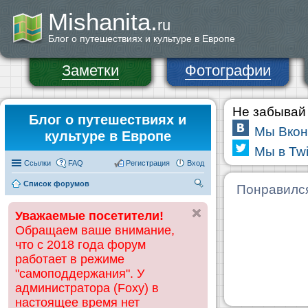
Mishanita.
ru
Блог о путешествиях и культуре в Европе
Заметки
Фотографии
Не забывай 
Блог о путешествиях и
Мы Вкон
культуре в Европе
Мы в Twi
Ссылки
FAQ
Регистрация
Вход
Список форумов
П
Понравилс
ои
Уважаемые посетители!
ск
Обращаем ваше внимание,
что с 2018 года форум
работает в режиме
"самоподдержания". У
администратора (Foxy) в
настоящее время нет