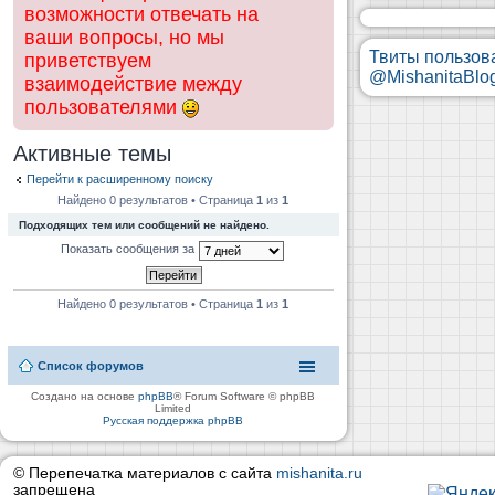
возможности отвечать на
ваши вопросы, но мы
Твиты пользов
приветствуем
@MishanitaBlo
взаимодействие между
пользователями
Активные темы
Перейти к расширенному поиску
Найдено 0 результатов • Страница
1
из
1
Подходящих тем или сообщений не найдено.
Показать сообщения за
Найдено 0 результатов • Страница
1
из
1
Список форумов
Создано на основе
phpBB
® Forum Software © phpBB
Limited
Русская поддержка phpBB
© Перепечатка материалов с сайта
mishanita.ru
запрещена