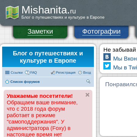
Mishanita.
ru
Блог о путешествиях и культуре в Европе
Заметки
Фотографии
Не забывай 
Блог о путешествиях и
Мы Вкон
культуре в Европе
Мы в Twi
Ссылки
FAQ
Регистрация
Вход
Список форумов
П
Понравилс
ои
Уважаемые посетители!
ск
Обращаем ваше внимание,
что с 2018 года форум
работает в режиме
"самоподдержания". У
администратора (Foxy) в
настоящее время нет