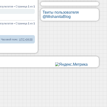
езультатов • Страница
1
из
1
Твиты пользователя
@MishanitaBlog
езультатов • Страница
1
из
1
Часовой пояс:
UTC+04:00