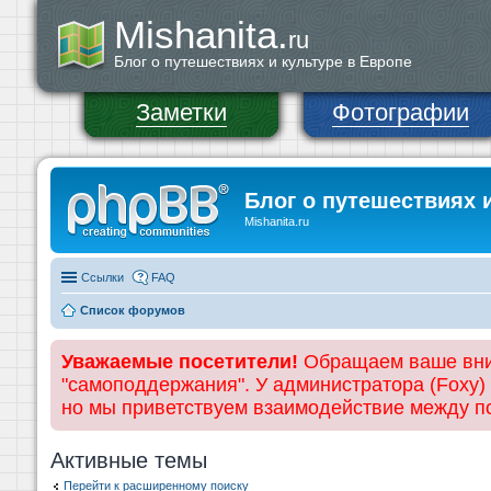
Mishanita.
ru
Блог о путешествиях и культуре в Европе
Заметки
Фотографии
Блог о путешествиях 
Mishanita.ru
Ссылки
FAQ
Список форумов
Уважаемые посетители!
Обращаем ваше вним
"самоподдержания". У администратора (Foxy)
но мы приветствуем взаимодействие между 
Активные темы
Перейти к расширенному поиску