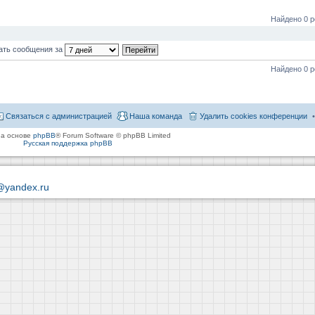
Найдено 0 р
ать сообщения за
Найдено 0 р
Связаться с администрацией
Наша команда
Удалить cookies конференции
на основе
phpBB
® Forum Software © phpBB Limited
Русская поддержка phpBB
@yandex.ru