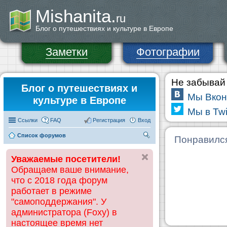
Mishanita.
ru
Блог о путешествиях и культуре в Европе
Заметки
Фотографии
Не забывай 
Блог о путешествиях и
Мы Вкон
культуре в Европе
Мы в Twi
Ссылки
FAQ
Регистрация
Вход
Список форумов
П
Понравилс
ои
Уважаемые посетители!
ск
Обращаем ваше внимание,
что с 2018 года форум
работает в режиме
"самоподдержания". У
администратора (Foxy) в
настоящее время нет