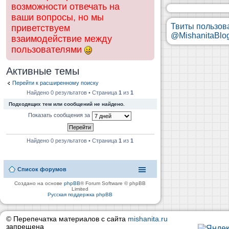
возможности отвечать на
ваши вопросы, но мы
Твиты пользов
приветствуем
@MishanitaBlo
взаимодействие между
пользователями
Активные темы
Перейти к расширенному поиску
Найдено 0 результатов • Страница
1
из
1
Подходящих тем или сообщений не найдено.
Показать сообщения за
Найдено 0 результатов • Страница
1
из
1
Список форумов
Создано на основе
phpBB
® Forum Software © phpBB
Limited
Русская поддержка phpBB
© Перепечатка материалов с сайта
mishanita.ru
запрещена